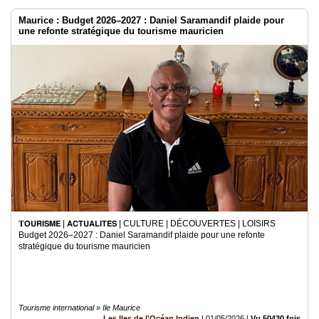
Maurice : Budget 2026–2027 : Daniel Saramandif plaide pour
une refonte stratégique du tourisme mauricien
𝐓𝗢𝗨𝗥𝗜𝗦𝗠𝗘 | 𝗔𝗖𝗧𝗨𝗔𝗟𝗜𝗧𝗘́𝗦 | CULTURE | DÉCOUVERTES | LOISIRS
Budget 2026–2027 : Daniel Saramandif plaide pour une refonte
stratégique du tourisme mauricien
Tourisme international » Ile Maurice
Les Iles de l'Océan Indien
|
01/05/2026
|
Vu 50430 fois