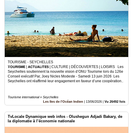
TOURISME - SEYCHELLES
𝐓𝗢𝗨𝗥𝗜𝗦𝗠𝗘 | 𝗔𝗖𝗧𝗨𝗔𝗟𝗜𝗧𝗘́𝗦 | CULTURE | DÉCOUVERTES | LOISIRS Les
Seychelles soutiennent la nouvelle vision d’ONU Tourisme lors du 126e
Conseil exécutif Par, Joey Nicles Modeste - Samedi 13 juin 2026 Les
Seychelles ont réaffirmé leur engagement en faveur d’une coopération..
Tourisme international » Seychelles
Les Iles de l'Océan Indien
|
13/06/2026
|
Vu 26492 fois
TvLocale Dynamique web infos - Olushegun Adjadi Bakary, de
la diplomatie à l’économie nationale