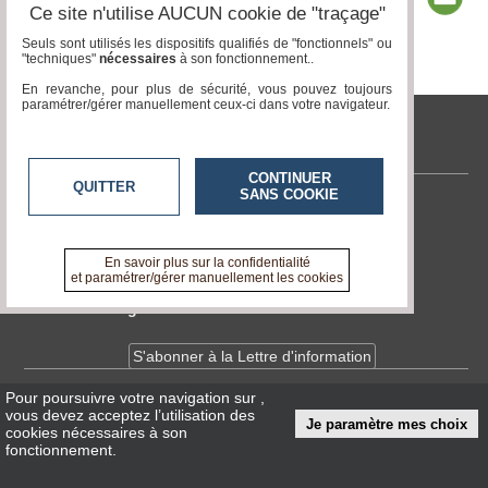
Ce site n'utilise AUCUN cookie de "traçage"
Seuls sont utilisés les dispositifs qualifiés de "fonctionnels" ou
"techniques"
nécessaires
à son fonctionnement..
Page 1 / 2
1
2
En revanche, pour plus de sécurité, vous pouvez toujours
paramétrer/gérer manuellement ceux-ci dans votre navigateur.
tvlocale.fr
CONTINUER
QUITTER
SANS COOKIE
Contactez-nous
En savoir +
A propos de tvlocale.fr
En savoir plus sur la confidentialité
et paramétrer/gérer manuellement les cookies
Devenir délégué
S'abonner à la Lettre d'information
Pour poursuivre votre navigation sur
,
Infos
CNIL/RGPD
vous devez acceptez l’utilisation des
Je paramètre mes choix
Conditions Générales d'Utilisation
cookies nécessaires à son
fonctionnement.
« accès éditeur »