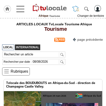
Afrique
Changer de territoire
Tourisme
J'adhère
ARTICLES
LOCAUX
TvLocale Tourisme Afrique
à
Tourisme
Hulcoq
ACCUEIL
page précédente
Afrique
LOCAL
INTERNATIONAL
TvLocale
France
Rechercher par date :
Accueil
Rubriques
RUBRIQUES
Tvlocale des BOUDUBOUTS en Afrique-du-Sud - direction de
Champagne Castle Valley.
Agenda
Gazette
Vidéos