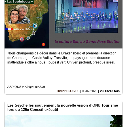
Médias
du
groupe
Blogs
Prémium
Inscription
annuaire
pro
Nous changeons de décor dans le Drakensberg et prenons la direction
de Champagne Castle Valley. Très vite, un paysage d’une douceur
inattendue s’offre à nous. Tout est vert. Un vert profond, presque irréel.
Accès
éditeur
AFRIQUE » Afrique du Sud
Didier CUJIVES
|
06/07/2026
|
Vu 13243 fois
Les Seychelles soutiennent la nouvelle vision d’ONU Tourisme
lors du 126e Conseil exécutif