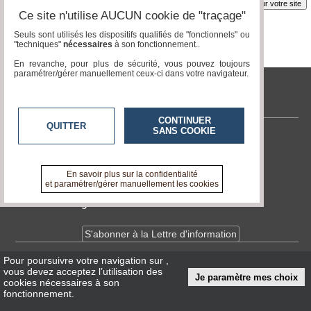
Insérez sur votre site
Ce site n'utilise AUCUN cookie de "traçage"
Seuls sont utilisés les dispositifs qualifiés de "fonctionnels" ou
"techniques"
nécessaires
à son fonctionnement..
Page 1 / 1
1
En revanche, pour plus de sécurité, vous pouvez toujours
paramétrer/gérer manuellement ceux-ci dans votre navigateur.
tvlocale.fr
CONTINUER
QUITTER
SANS COOKIE
Contactez-nous
En savoir +
A propos de tvlocale.fr
En savoir plus sur la confidentialité
et paramétrer/gérer manuellement les cookies
Devenir délégué
S'abonner à la Lettre d'information
Pour poursuivre votre navigation sur
,
Infos
CNIL/RGPD
vous devez acceptez l’utilisation des
Je paramètre mes choix
Conditions Générales d'Utilisation
cookies nécessaires à son
fonctionnement.