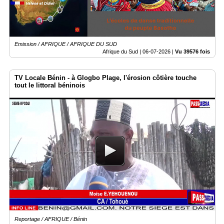
Médias
du
groupe
Emission / AFRIQUE / AFRIQUE DU SUD
Afrique du Sud |
06-07-2026
|
Vu 39576 fois
Blogs
Prémium
TV Locale Bénin - à Glogbo Plage, l'érosion côtière touche
Inscription
tout le littoral béninois
annuaire
pro
Accès
éditeur
Reportage / AFRIQUE / Bénin