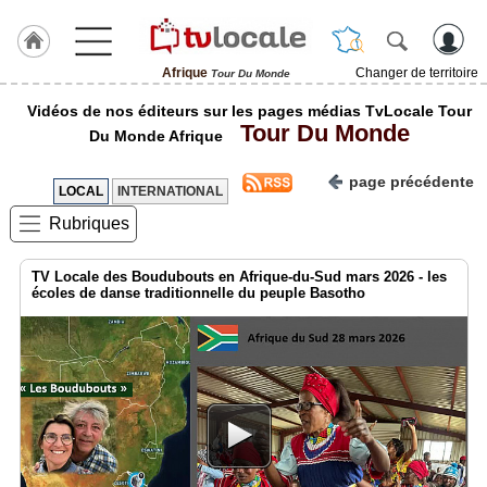
Afrique
Changer de territoire
Tour Du Monde
J'adhère
Vidéos de nos éditeurs sur les pages médias TvLocale Tour
à
Tour Du Monde
Hulcoq
Du Monde Afrique
ACCUEIL
page précédente
Afrique
LOCAL
INTERNATIONAL
Rubriques
TvLocale
France
TV Locale des Boudubouts en Afrique-du-Sud mars 2026 - les
écoles de danse traditionnelle du peuple Basotho
Accueil
RUBRIQUES
Agenda
Gazette
Vidéos