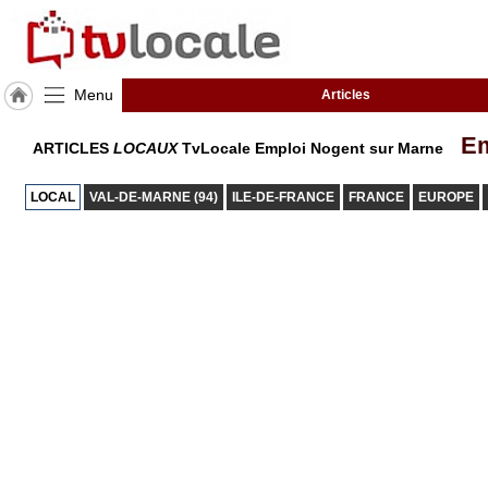
Menu
Articles
J'adhère
Em
ARTICLES
LOCAUX
TvLocale Emploi Nogent sur Marne
à
Hulcoq
LOCAL
VAL-DE-MARNE (94)
ILE-DE-FRANCE
FRANCE
EUROPE
ACCUEIL
Nogent
sur
Marne
TvLocale
France
Accueil
RUBRIQUES
Agenda