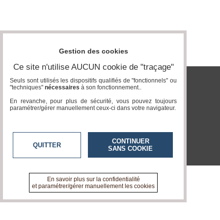
Gazette
Vidéos
Médias
Gestion des cookies
du
groupe
Ce site n'utilise AUCUN cookie de "traçage"
Blogs
Seuls sont utilisés les dispositifs qualifiés de "fonctionnels" ou
Prémium
"techniques"
nécessaires
à son fonctionnement..
tvlocale.fr
En revanche, pour plus de sécurité, vous pouvez toujours
Inscription
paramétrer/gérer manuellement ceux-ci dans votre navigateur.
annuaire
pro
Accès
CONTINUER
éditeur
QUITTER
SANS COOKIE
En savoir plus sur la confidentialité
et paramétrer/gérer manuellement les cookies