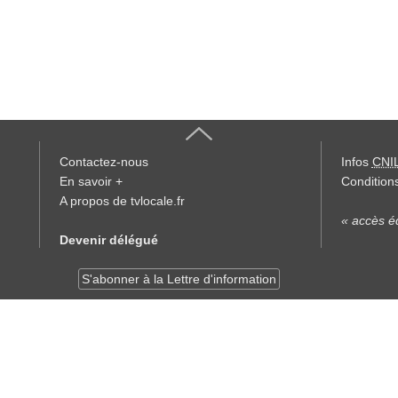
Contactez-nous
Infos
CNI
En savoir +
Conditions
A propos de tvlocale.fr
« accès éd
Devenir délégué
S'abonner à la Lettre d'information