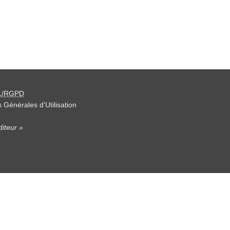
L/RGPD
 Générales d'Utilisation
iteur »