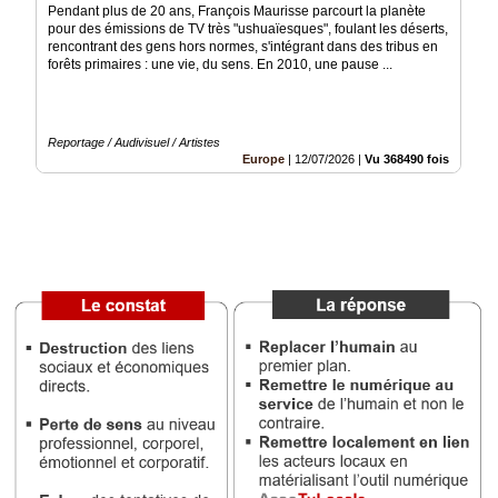
Pendant plus de 20 ans, François Maurisse parcourt la planète
pour des émissions de TV très "ushuaïesques", foulant les déserts,
Médias
rencontrant des gens hors normes, s'intégrant dans des tribus en
du
forêts primaires : une vie, du sens. En 2010, une pause ...
groupe
Blogs
Prémium
Reportage / Audivisuel / Artistes
Europe
|
12/07/2026
|
Vu 368490 fois
Inscription
annuaire
pro
Accès
éditeur