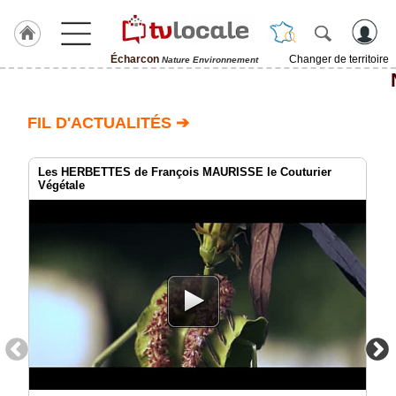
Écharcon
Changer de territoire
Nature Environnement
J'adhère
à
Hulcoq
FIL D'ACTUALITÉS ➔
ACCUEIL
Écharcon
Les HERBETTES de François MAURISSE le Couturier
Végétale
TvLocale
France
Accueil
RUBRIQUES
Agenda
Gazette
Vidéos