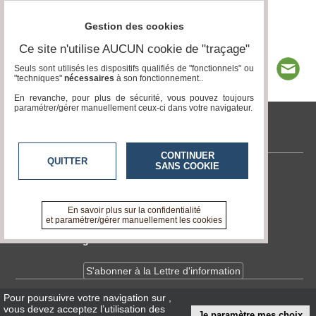
Gestion des cookies
Ce site n'utilise AUCUN cookie de "traçage"
Seuls sont utilisés les dispositifs qualifiés de "fonctionnels" ou
"techniques"
nécessaires
à son fonctionnement..
En revanche, pour plus de sécurité, vous pouvez toujours
paramétrer/gérer manuellement ceux-ci dans votre navigateur.
tvlocale.fr
CONTINUER
QUITTER
SANS COOKIE
Contactez-nous
En savoir +
A propos de tvlocale.fr
En savoir plus sur la confidentialité
et paramétrer/gérer manuellement les cookies
Devenir délégué
S'abonner à la Lettre d'information
Pour poursuivre votre navigation sur
,
Infos
CNIL/RGPD
vous devez acceptez l’utilisation des
Je paramètre mes choix