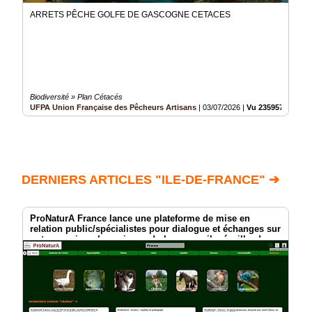
ARRETS PÊCHE GOLFE DE GASCOGNE CETACES
Biodiversité » Plan Cétacés
UFPA Union Française des Pêcheurs Artisans
|
03/07/2026
|
Vu 235957 fois
DERNIERS ARTICLES "ILE-DE-FRANCE" ➔
ProNaturA France lance une plateforme de mise en
relation public/spécialistes pour dialogue et échanges sur
notre passion : les animaux ! plumes, poils, écailles !