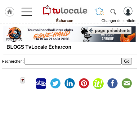
Écharcon
Changer de territoire
J'adhère
page précédente
à
Hulcoq
BLOGS TvLocale Écharcon
ACCUEIL
Écharcon
Rechercher :
TvLocale
France
Accueil
RUBRIQUES
Agenda
Gazette
Vidéos