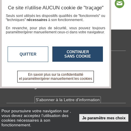
Ce site n'utilise AUCUN cookie de "traçage"
Seuls sont utilisés les dispositifs qualifiés de "fonctionnels" ou
"techniques"
nécessaires
à son fonctionnement..
Page 1 / 5
1
2
3
4
5
En revanche, pour plus de sécurité, vous pouvez toujours
paramétrer/gérer manuellement ceux-ci dans votre navigateur.
tvlocale.fr
CONTINUER
QUITTER
SANS COOKIE
Contactez-nous
En savoir +
A propos de tvlocale.fr
En savoir plus sur la confidentialité
et paramétrer/gérer manuellement les cookies
Devenir délégué
S'abonner à la Lettre d'information
Pour poursuivre votre navigation sur
,
Infos
CNIL/RGPD
vous devez acceptez l’utilisation des
Je paramètre mes choix
Conditions Générales d'Utilisation
cookies nécessaires à son
fonctionnement.