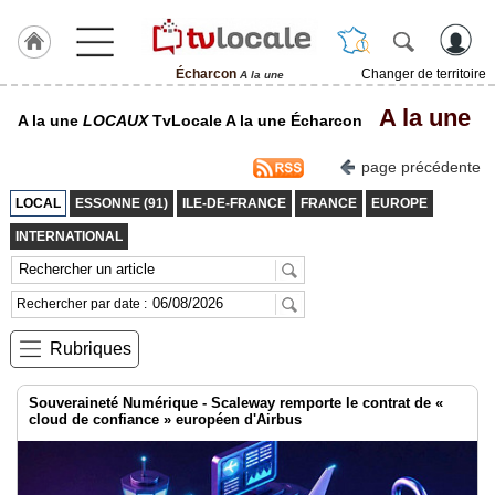
Écharcon
Changer de territoire
A la une
J'adhère
A la une
A la une
LOCAUX
TvLocale A la une Écharcon
à
Hulcoq
page précédente
ACCUEIL
Écharcon
LOCAL
ESSONNE (91)
ILE-DE-FRANCE
FRANCE
EUROPE
INTERNATIONAL
TvLocale
France
Rechercher par date :
Accueil
Rubriques
RUBRIQUES
Souveraineté Numérique - Scaleway remporte le contrat de «
Agenda
cloud de confiance » européen d'Airbus
Gazette
Vidéos