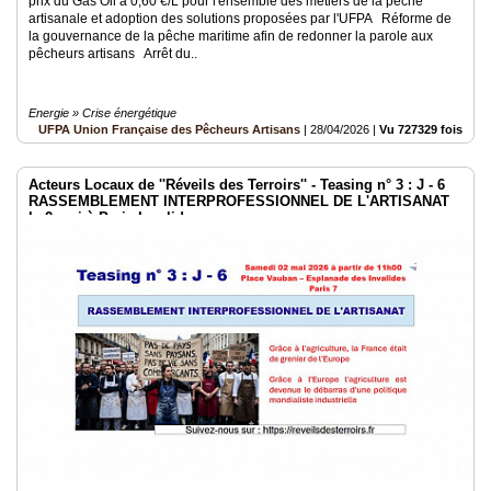
prix du Gas Oil à 0,60 €/L pour l'ensemble des métiers de la pêche
artisanale et adoption des solutions proposées par l'UFPA Réforme de
la gouvernance de la pêche maritime afin de redonner la parole aux
pêcheurs artisans Arrêt du..
Energie » Crise énergétique
UFPA Union Française des Pêcheurs Artisans
|
28/04/2026
|
Vu 727329 fois
Acteurs Locaux de ''Réveils des Terroirs'' - Teasing n° 3 : J - 6
RASSEMBLEMENT INTERPROFESSIONNEL DE L'ARTISANAT
le 2 mai à Paris Invalides