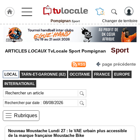
Pompignan
Changer de territoire
Sport
J'adhère
à
Hulcoq
Sport
ACCUEIL
ARTICLES
LOCAUX
TvLocale Sport Pompignan
Pompignan
page précédente
TvLocale
LOCAL
TARN-ET-GARONNE (82)
OCCITANIE
FRANCE
EUROPE
France
INTERNATIONAL
Accueil
RUBRIQUES
Rechercher par date :
Rubriques
Agenda
Gazette
Nouveau Moustache Lundi 27 : le VAE urbain plus accessible
de la marque française Moustache Bike
Vidéos