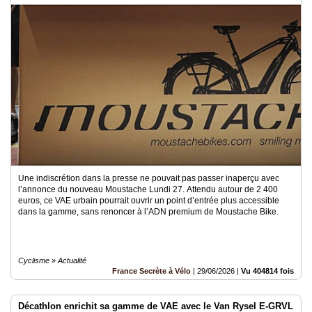
Médias
du
groupe
Blogs
Prémium
Inscription
annuaire
pro
Accès
éditeur
Une indiscrétion dans la presse ne pouvait pas passer inaperçu avec
l’annonce du nouveau Moustache Lundi 27. Attendu autour de 2 400
euros, ce VAE urbain pourrait ouvrir un point d’entrée plus accessible
dans la gamme, sans renoncer à l’ADN premium de Moustache Bike.
Cyclisme » Actualité
France Secrète à Vélo
|
29/06/2026
|
Vu 404814 fois
Décathlon enrichit sa gamme de VAE avec le Van Rysel E-GRVL