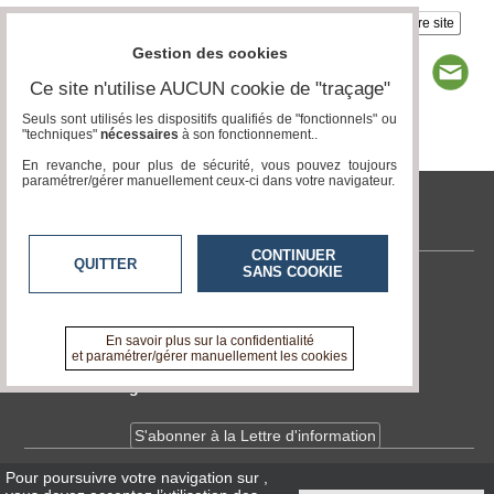
Insérez sur votre site
Gestion des cookies
Ce site n'utilise AUCUN cookie de "traçage"
Seuls sont utilisés les dispositifs qualifiés de "fonctionnels" ou
"techniques"
nécessaires
à son fonctionnement..
Page 1 / 3
1
2
3
En revanche, pour plus de sécurité, vous pouvez toujours
paramétrer/gérer manuellement ceux-ci dans votre navigateur.
tvlocale.fr
CONTINUER
QUITTER
SANS COOKIE
Contactez-nous
En savoir +
A propos de tvlocale.fr
En savoir plus sur la confidentialité
et paramétrer/gérer manuellement les cookies
Devenir délégué
S'abonner à la Lettre d'information
Pour poursuivre votre navigation sur
,
Infos
CNIL/RGPD