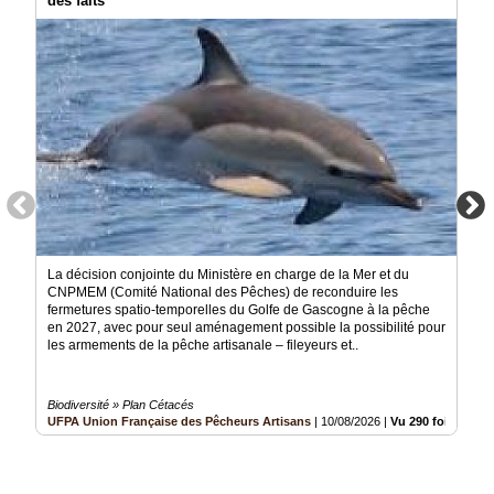
des faits
Médias
du
groupe
Blogs
Prémium
Inscription
annuaire
pro
Accès
éditeur
La décision conjointe du Ministère en charge de la Mer et du
CNPMEM (Comité National des Pêches) de reconduire les
fermetures spatio-temporelles du Golfe de Gascogne à la pêche
en 2027, avec pour seul aménagement possible la possibilité pour
les armements de la pêche artisanale – fileyeurs et..
Biodiversité » Plan Cétacés
UFPA Union Française des Pêcheurs Artisans
|
10/08/2026
|
Vu 290 fois