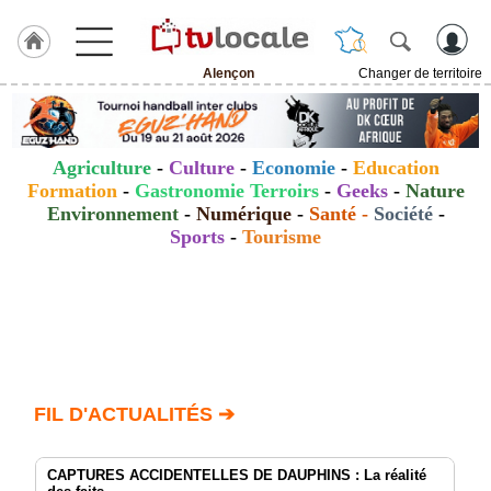
Alençon
Changer de territoire
J'adhère
à
Hulcoq
Agriculture
-
Culture
-
Economie
-
Education
ACCUEIL
Formation
-
Gastronomie Terroirs
-
Geeks
-
Nature
Alençon
Environnement
-
Numérique
-
Santé
-
Société
-
Sports
-
Tourisme
TvLocale
France
Accueil
RUBRIQUES
Agenda
FIL D'ACTUALITÉS ➔
Gazette
CAPTURES ACCIDENTELLES DE DAUPHINS : La réalité
Vidéos