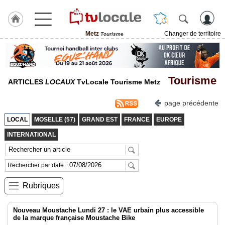
Metz
Changer de territoire
Tourisme
J'adhère
à
Hulcoq
Tourisme
ACCUEIL
ARTICLES
LOCAUX
TvLocale Tourisme Metz
Metz
page précédente
TvLocale
LOCAL
MOSELLE (57)
GRAND EST
FRANCE
EUROPE
France
INTERNATIONAL
Accueil
RUBRIQUES
Rechercher par date :
Rubriques
Agenda
Gazette
Nouveau Moustache Lundi 27 : le VAE urbain plus accessible
de la marque française Moustache Bike
Vidéos