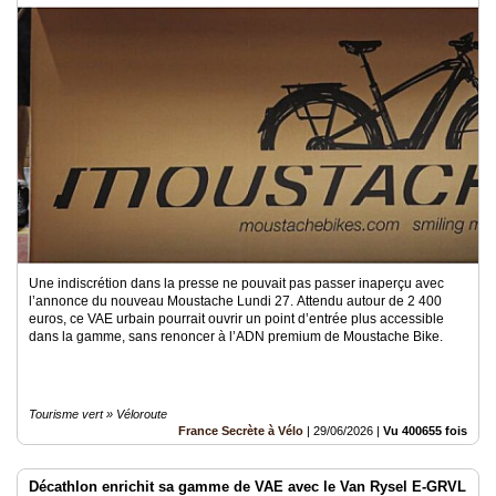
Médias
du
groupe
Blogs
Prémium
Inscription
annuaire
pro
Accès
éditeur
Une indiscrétion dans la presse ne pouvait pas passer inaperçu avec
l’annonce du nouveau Moustache Lundi 27. Attendu autour de 2 400
euros, ce VAE urbain pourrait ouvrir un point d’entrée plus accessible
dans la gamme, sans renoncer à l’ADN premium de Moustache Bike.
Tourisme vert » Véloroute
France Secrète à Vélo
|
29/06/2026
|
Vu 400655 fois
Décathlon enrichit sa gamme de VAE avec le Van Rysel E-GRVL