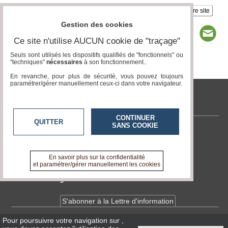
Insérez sur votre site
Gestion des cookies
Ce site n'utilise AUCUN cookie de "traçage"
Seuls sont utilisés les dispositifs qualifiés de "fonctionnels" ou
"techniques"
nécessaires
à son fonctionnement..
Page 1 / 2
1
2
En revanche, pour plus de sécurité, vous pouvez toujours
paramétrer/gérer manuellement ceux-ci dans votre navigateur.
tvlocale.fr
CONTINUER
QUITTER
SANS COOKIE
Contactez-nous
En savoir +
A propos de tvlocale.fr
En savoir plus sur la confidentialité
et paramétrer/gérer manuellement les cookies
Devenir délégué
S'abonner à la Lettre d'information
Pour poursuivre votre navigation sur
,
Infos
CNIL/RGPD