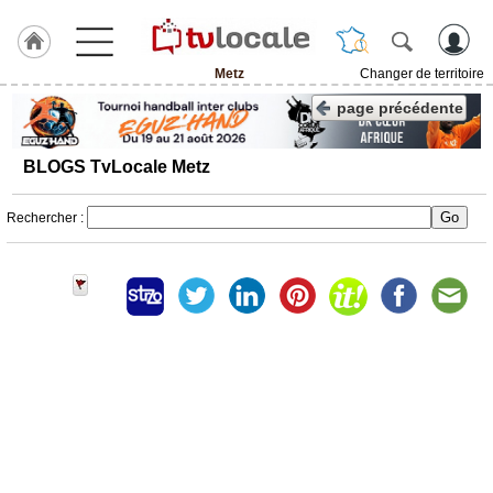
Metz
Changer de territoire
J'adhère
page précédente
à
Hulcoq
BLOGS TvLocale Metz
ACCUEIL
Metz
Rechercher :
TvLocale
France
Accueil
RUBRIQUES
Agenda
Gazette
Vidéos