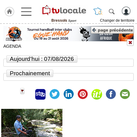
Bressols
Changer de territoire
Sport
J'adhère
page précédente
à
Hulcoq
AGENDA
ACCUEIL
Bressols
Aujourd'hui : 07/08/2026
TvLocale
Prochainement
France
Accueil
RUBRIQUES
Agenda
Gazette
Vidéos