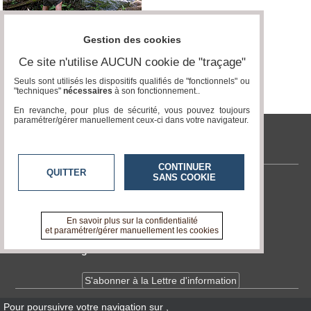
Médias
du
Gestion des cookies
groupe
Ce site n'utilise AUCUN cookie de "traçage"
Blogs
Seuls sont utilisés les dispositifs qualifiés de "fonctionnels" ou
Prémium
"techniques"
nécessaires
à son fonctionnement..
Inscription
En revanche, pour plus de sécurité, vous pouvez toujours
annuaire
paramétrer/gérer manuellement ceux-ci dans votre navigateur.
pro
tvlocale.fr
Accès
éditeur
CONTINUER
QUITTER
SANS COOKIE
Contactez-nous
En savoir +
A propos de tvlocale.fr
En savoir plus sur la confidentialité
et paramétrer/gérer manuellement les cookies
Devenir délégué
S'abonner à la Lettre d'information
Pour poursuivre votre navigation sur
,