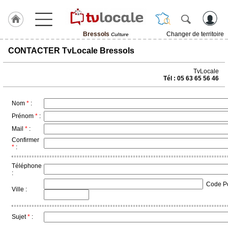
Bressols
Changer de territoire
Culture
J'adhère
CONTACTER TvLocale Bressols
à
Hulcoq
TvLocale
Tél : 05 63 65 56 46
ACCUEIL
Bressols
Nom
*
:
TvLocale
Prénom
*
:
France
Mail
*
:
Confirmer
Accueil
*
:
RUBRIQUES
Téléphone
:
Code Pos
Agenda
Ville :
Gazette
Sujet
*
:
Vidéos