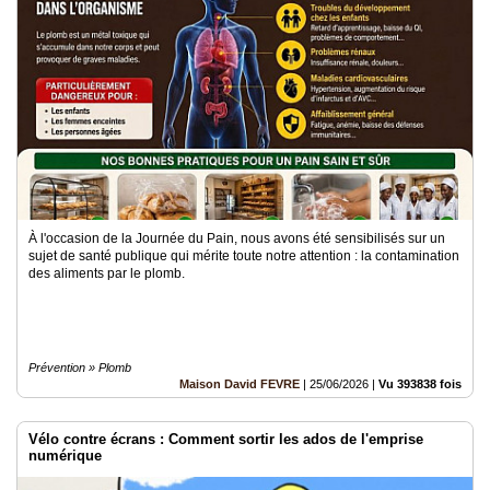
Vidéos
Médias
du
groupe
Blogs
Prémium
Inscription
annuaire
pro
À l'occasion de la Journée du Pain, nous avons été sensibilisés sur un
sujet de santé publique qui mérite toute notre attention : la contamination
des aliments par le plomb.
Accès
éditeur
Prévention » Plomb
Maison David FEVRE
|
25/06/2026
|
Vu 393838 fois
Vélo contre écrans : Comment sortir les ados de l'emprise
numérique