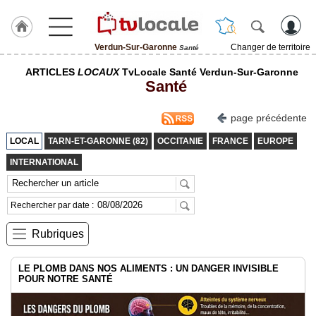
Verdun-Sur-Garonne
Changer de territoire
Santé
J'adhère
ARTICLES
LOCAUX
TvLocale Santé Verdun-Sur-Garonne
à
Santé
Hulcoq
ACCUEIL
page précédente
Verdun-
Sur-
LOCAL
TARN-ET-GARONNE (82)
OCCITANIE
FRANCE
EUROPE
Garonne
INTERNATIONAL
TvLocale
France
Rechercher par date :
Accueil
Rubriques
RUBRIQUES
LE PLOMB DANS NOS ALIMENTS : UN DANGER INVISIBLE
POUR NOTRE SANTÉ
Agenda
Gazette