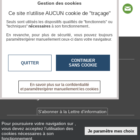
Gestion des cookies
Ce site n'utilise AUCUN cookie de "traçage"
Seuls sont utilisés les dispositifs qualifiés de "fonctionnels" ou
"techniques"
nécessaires
à son fonctionnement..
Page 1 / 3
1
2
3
En revanche, pour plus de sécurité, vous pouvez toujours
paramétrer/gérer manuellement ceux-ci dans votre navigateur.
tvlocale.fr
CONTINUER
QUITTER
SANS COOKIE
Contactez-nous
En savoir +
A propos de tvlocale.fr
En savoir plus sur la confidentialité
et paramétrer/gérer manuellement les cookies
Devenir délégué
S'abonner à la Lettre d'information
Pour poursuivre votre navigation sur
,
Infos
CNIL/RGPD
vous devez acceptez l’utilisation des
Je paramètre mes choix
Conditions Générales d'Utilisation
cookies nécessaires à son
fonctionnement.