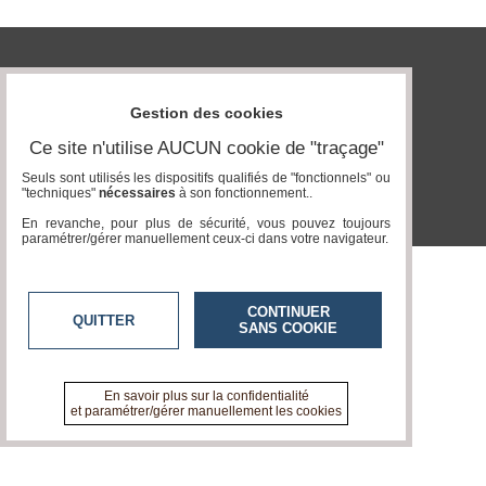
Gazette
Vidéos
tvlocale.fr
Médias
Gestion des cookies
du
groupe
Ce site n'utilise AUCUN cookie de "traçage"
Blogs
Seuls sont utilisés les dispositifs qualifiés de "fonctionnels" ou
Prémium
"techniques"
nécessaires
à son fonctionnement..
En revanche, pour plus de sécurité, vous pouvez toujours
Inscription
paramétrer/gérer manuellement ceux-ci dans votre navigateur.
annuaire
pro
Accès
CONTINUER
éditeur
QUITTER
SANS COOKIE
En savoir plus sur la confidentialité
et paramétrer/gérer manuellement les cookies