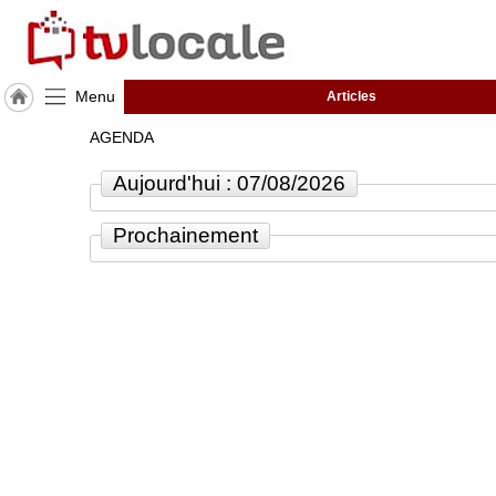
Menu
Articles
J'adhère
AGENDA
à
Hulcoq
Aujourd'hui : 07/08/2026
ACCUEIL
Verdun-
Prochainement
Sur-
Garonne
TvLocale
France
Accueil
RUBRIQUES
Agenda