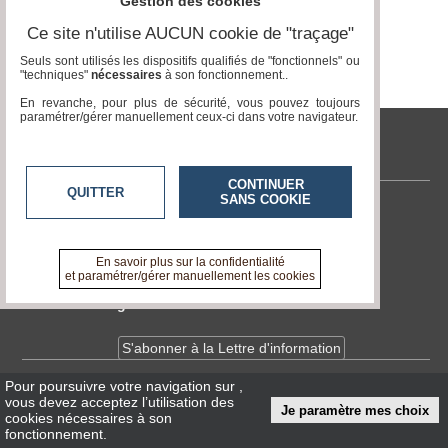
Gestion des cookies
Ce site n'utilise AUCUN cookie de "traçage"
Médias
Page 0 / 0
du
Seuls sont utilisés les dispositifs qualifiés de "fonctionnels" ou
groupe
"techniques"
nécessaires
à son fonctionnement..
En revanche, pour plus de sécurité, vous pouvez toujours
Blogs
paramétrer/gérer manuellement ceux-ci dans votre navigateur.
Prémium
tvlocale.fr
Inscription
annuaire
CONTINUER
pro
QUITTER
SANS COOKIE
Contactez-nous
Accès
En savoir +
éditeur
A propos de tvlocale.fr
En savoir plus sur la confidentialité
et paramétrer/gérer manuellement les cookies
Devenir délégué
S'abonner à la Lettre d'information
Pour poursuivre votre navigation sur
,
Infos
CNIL/RGPD
vous devez acceptez l’utilisation des
Je paramètre mes choix
Conditions Générales d'Utilisation
cookies nécessaires à son
fonctionnement.