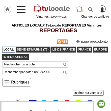
Vinantes
Changer de territoire
REPORTAGES
J'adhère
ARTICLES
LOCAUX
TvLocale REPORTAGES Vinantes
à
REPORTAGES
Hulcoq
ACCUEIL
page précédente
Vinantes
LOCAL
SEINE-ET-MARNE (77)
ILE-DE-FRANCE
FRANCE
EUROPE
TvLocale
INTERNATIONAL
France
Accueil
Rechercher par date :
RUBRIQUES
Rubriques
Agenda
Insérez sur votre site
Gazette
Vidéos