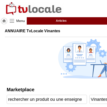
Menu
Articles
J'adhère
ANNUAIRE TvLocale Vinantes
à
Hulcoq
ACCUEIL
Vinantes
TvLocale
France
Accueil
RUBRIQUES
Marketplace
Agenda
Gazette