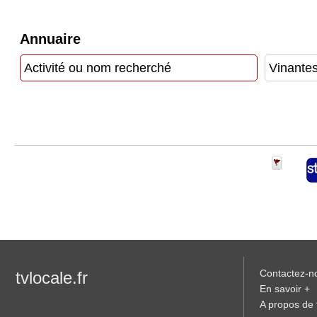
Vidéos
Annuaire
Médias
du
groupe
Blogs
Prémium
Inscription
annuaire
pro
Accès
éditeur
Contactez-n
tvlocale.fr
En savoir +
A propos de t