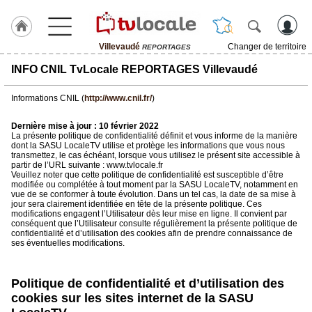
Villevaudé
Changer de territoire
REPORTAGES
J'adhère
INFO CNIL TvLocale REPORTAGES Villevaudé
à
Hulcoq
Informations CNIL (
http://www.cnil.fr/
)
ACCUEIL
Villevaudé
Dernière mise à jour : 10 février 2022
La présente politique de confidentialité définit et vous informe de la manière
dont la SASU LocaleTV utilise et protège les informations que vous nous
transmettez, le cas échéant, lorsque vous utilisez le présent site accessible à
TvLocale
partir de l’URL suivante : www.tvlocale.fr
France
Veuillez noter que cette politique de confidentialité est susceptible d’être
modifiée ou complétée à tout moment par la SASU LocaleTV, notamment en
vue de se conformer à toute évolution. Dans un tel cas, la date de sa mise à
Accueil
jour sera clairement identifiée en tête de la présente politique. Ces
modifications engagent l’Utilisateur dès leur mise en ligne. Il convient par
RUBRIQUES
conséquent que l’Utilisateur consulte régulièrement la présente politique de
confidentialité et d’utilisation des cookies afin de prendre connaissance de
ses éventuelles modifications.
Agenda
Politique de confidentialité et d’utilisation des
Gazette
cookies sur les sites internet de la SASU
Vidéos