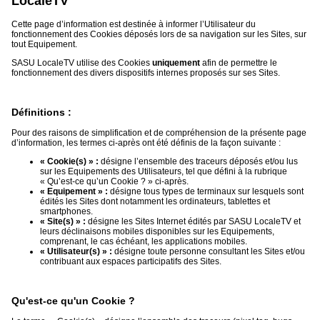
LocaleTV
Cette page d’information est destinée à informer l’Utilisateur du
Médias
fonctionnement des Cookies déposés lors de sa navigation sur les Sites, sur
du
tout Equipement.
groupe
SASU LocaleTV utilise des Cookies
uniquement
afin de permettre le
fonctionnement des divers dispositifs internes proposés sur ses Sites.
Blogs
Prémium
Définitions :
Inscription
annuaire
pro
Pour des raisons de simplification et de compréhension de la présente page
d’information, les termes ci-après ont été définis de la façon suivante :
Accès
« Cookie(s) » :
désigne l’ensemble des traceurs déposés et/ou lus
éditeur
sur les Equipements des Utilisateurs, tel que défini à la rubrique
« Qu’est-ce qu’un Cookie ? » ci-après.
« Equipement » :
désigne tous types de terminaux sur lesquels sont
édités les Sites dont notamment les ordinateurs, tablettes et
smartphones.
« Site(s) » :
désigne les Sites Internet édités par SASU LocaleTV et
leurs déclinaisons mobiles disponibles sur les Equipements,
comprenant, le cas échéant, les applications mobiles.
« Utilisateur(s) » :
désigne toute personne consultant les Sites et/ou
contribuant aux espaces participatifs des Sites.
Qu'est-ce qu'un Cookie ?