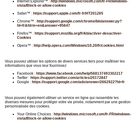
Internet Explorer™ :
http://windows.microsoft.com/fr-FR/windows-
vista/Block-or-allow-cookies
Safari™ :
https://support.apple.com/fr-fr/HT201265
Chrome™ :
http://support.google.com/chrome/bin/answer.py?
hl=fr&hlrm=en&answer=95647
Firefox™ :
https://support.mozilla.org/fr/kb/activer-desactiver-
Cookies
Opera™ :
http://help.opera.com/Windows/10.20/fr/cookies.html
Vous pouvez utiliser les options de divers services tiers pour maîtriser les
informations que vous leur fournissez
Facebook :
https://www.facebook.com/help/568137493302217
Twitter :
https://support.twitter.com/articles/20172847
Google :
https://support.google.com/ads/answer/2662922?hl=fr
Vous pouvez également utiliser un service en ligne qui rassemble les
diverses mesures pour protéger votre vie privée, notamment par une gestion
personnalisée des cookies.
Your Online Choices :
http://windows.microsoft.com/fr-FR/windows-
vista/Block-or-allow-cookies