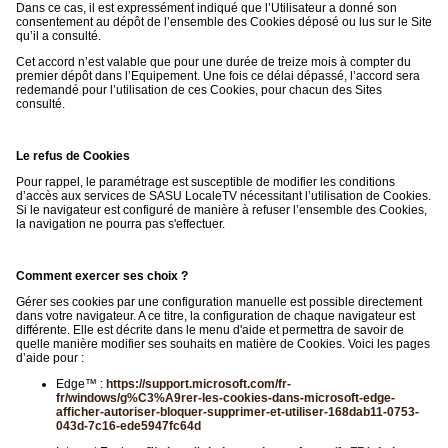
Dans ce cas, il est expressément indiqué que l’Utilisateur a donné son
consentement au dépôt de l’ensemble des Cookies déposé ou lus sur le Site
qu’il a consulté.
Cet accord n’est valable que pour une durée de treize mois à compter du
premier dépôt dans l’Equipement. Une fois ce délai dépassé, l’accord sera
redemandé pour l’utilisation de ces Cookies, pour chacun des Sites
consulté.
Le refus de Cookies
Pour rappel, le paramétrage est susceptible de modifier les conditions
d’accès aux services de SASU LocaleTV nécessitant l’utilisation de Cookies.
Si le navigateur est configuré de manière à refuser l’ensemble des Cookies,
la navigation ne pourra pas s'effectuer.
Comment exercer ses choix ?
Gérer ses cookies par une configuration manuelle est possible directement
dans votre navigateur. A ce titre, la configuration de chaque navigateur est
différente. Elle est décrite dans le menu d'aide et permettra de savoir de
quelle manière modifier ses souhaits en matière de Cookies. Voici les pages
d’aide pour :
Edge™ :
https://support.microsoft.com/fr-
fr/windows/g%C3%A9rer-les-cookies-dans-microsoft-edge-
afficher-autoriser-bloquer-supprimer-et-utiliser-168dab11-0753-
043d-7c16-ede5947fc64d