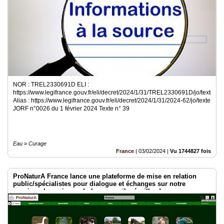
NOR : TREL2330691D ELI :
https://www.legifrance.gouv.fr/eli/decret/2024/1/31/TREL2330691D/jo/texte
Alias : https://www.legifrance.gouv.fr/eli/decret/2024/1/31/2024-62/jo/texte
JORF n°0026 du 1 février 2024 Texte n° 39
Eau » Curage
France
|
03/02/2024
|
Vu 1744827 fois
ProNaturA France lance une plateforme de mise en relation
public/spécialistes pour dialogue et échanges sur notre
passion : les animaux ! plumes, poils, écailles !