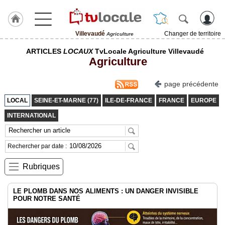
Villevaudé
Changer de territoire
Agriculture
J'adhère
ARTICLES
LOCAUX
TvLocale Agriculture Villevaudé
à
Agriculture
Hulcoq
ACCUEIL
page précédente
Villevaudé
LOCAL
SEINE-ET-MARNE (77)
ILE-DE-FRANCE
FRANCE
EUROPE
TvLocale
INTERNATIONAL
France
Accueil
Rechercher par date :
RUBRIQUES
Rubriques
Agenda
LE PLOMB DANS NOS ALIMENTS : UN DANGER INVISIBLE
POUR NOTRE SANTÉ
Gazette
Vidéos