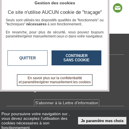
Gestion des cookies
Ce site n'utilise AUCUN cookie de "traçage"
Seuls sont utilisés les dispositifs qualifiés de "fonctionnels" ou
"techniques"
nécessaires
à son fonctionnement..
Page 1 / 1
1
En revanche, pour plus de sécurité, vous pouvez toujours
paramétrer/gérer manuellement ceux-ci dans votre navigateur.
tvlocale.fr
CONTINUER
QUITTER
SANS COOKIE
Contactez-nous
En savoir +
A propos de tvlocale.fr
En savoir plus sur la confidentialité
et paramétrer/gérer manuellement les cookies
Devenir délégué
S'abonner à la Lettre d'information
Pour poursuivre votre navigation sur
,
Infos
CNIL/RGPD
vous devez acceptez l’utilisation des
Je paramètre mes choix
Conditions Générales d'Utilisation
cookies nécessaires à son
fonctionnement.