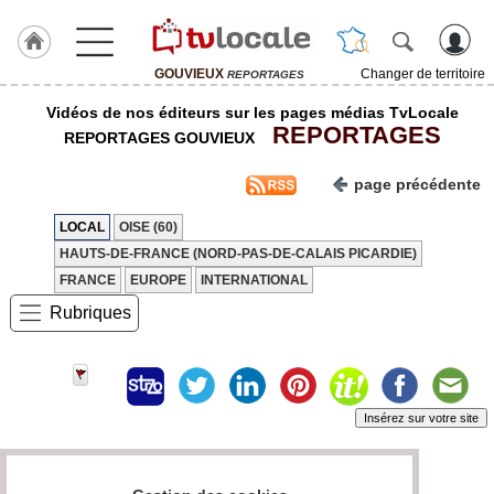
GOUVIEUX
Changer de territoire
REPORTAGES
J'adhère
Vidéos de nos éditeurs sur les pages médias TvLocale
à
REPORTAGES
Hulcoq
REPORTAGES GOUVIEUX
ACCUEIL
page précédente
GOUVIEUX
LOCAL
OISE (60)
TvLocale
HAUTS-DE-FRANCE (NORD-PAS-DE-CALAIS PICARDIE)
France
FRANCE
EUROPE
INTERNATIONAL
Accueil
Rubriques
RUBRIQUES
Agenda
Insérez sur votre site
Gazette
Vidéos