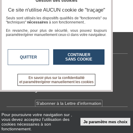
Gestion des cookies
Page 0 / 0
Ce site n'utilise AUCUN cookie de "traçage"
Médias
du
Seuls sont utilisés les dispositifs qualifiés de "fonctionnels" ou
groupe
"techniques"
nécessaires
à son fonctionnement..
En revanche, pour plus de sécurité, vous pouvez toujours
Blogs
paramétrer/gérer manuellement ceux-ci dans votre navigateur.
Prémium
tvlocale.fr
Inscription
annuaire
CONTINUER
pro
QUITTER
SANS COOKIE
Contactez-nous
Accès
En savoir +
éditeur
A propos de tvlocale.fr
En savoir plus sur la confidentialité
et paramétrer/gérer manuellement les cookies
Devenir délégué
S'abonner à la Lettre d'information
Pour poursuivre votre navigation sur
,
Infos
CNIL/RGPD
vous devez acceptez l’utilisation des
Je paramètre mes choix
Conditions Générales d'Utilisation
cookies nécessaires à son
fonctionnement.