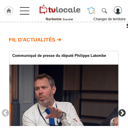
Narbonne
Changer de territoire
Société
J'adhère
à
Hulcoq
FIL D'ACTUALITÉS ➔
ACCUEIL
Narbonne
Communiqué de presse du député Philippe Latombe
TvLocale
France
Accueil
RUBRIQUES
Agenda
Gazette
Vidéos