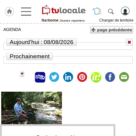
Narbonne
Changer de territoire
Jeunes reporters
J'adhère
AGENDA
page précédente
à
Hulcoq
Aujourd'hui : 08/08/2026
ACCUEIL
Narbonne
Prochainement
TvLocale
France
Accueil
RUBRIQUES
Agenda
Gazette
Vidéos