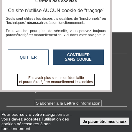
Gestion des cookies
Ce site n'utilise AUCUN cookie de "traçage"
Médias
du
Seuls sont utilisés les dispositifs qualifiés de "fonctionnels" ou
groupe
"techniques"
nécessaires
à son fonctionnement..
En revanche, pour plus de sécurité, vous pouvez toujours
Blogs
paramétrer/gérer manuellement ceux-ci dans votre navigateur.
Prémium
tvlocale.fr
Inscription
annuaire
pro
CONTINUER
QUITTER
SANS COOKIE
Contactez-nous
Accès
éditeur
En savoir +
A propos de tvlocale.fr
En savoir plus sur la confidentialité
et paramétrer/gérer manuellement les cookies
Devenir délégué
S'abonner à la Lettre d'information
Pour poursuivre votre navigation sur
,
Infos
CNIL/RGPD
vous devez acceptez l’utilisation des
Je paramètre mes choix
Conditions Générales d'Utilisation
cookies nécessaires à son
fonctionnement.