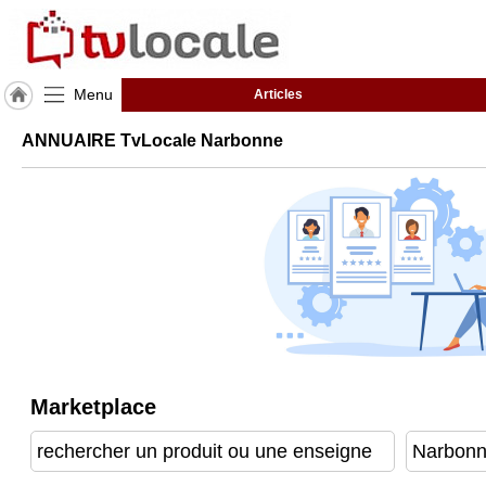
Menu
Articles
J'adhère
ANNUAIRE TvLocale Narbonne
à
Hulcoq
ACCUEIL
Narbonne
TvLocale
France
Accueil
RUBRIQUES
Marketplace
Agenda
Gazette