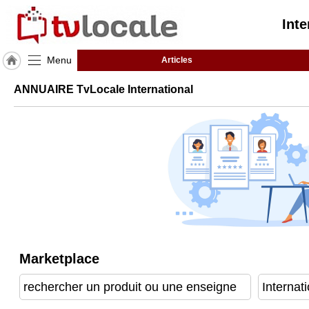
Inte
Menu
Articles
J'adhère
ANNUAIRE TvLocale International
à
Hulcoq
ACCUEIL
International
TvLocale
France
Accueil
RUBRIQUES
Marketplace
Agenda
Gazette