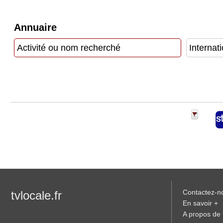
Vidéos
Annuaire
Médias
du
groupe
Blogs
Prémium
Inscription
annuaire
pro
Accès
éditeur
Contactez-n
tvlocale.fr
En savoir +
A propos de t