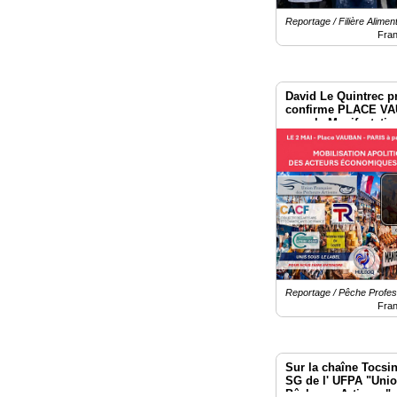
Reportage / Filière Aliment
Fra
David Le Quintrec p
confirme PLACE VA
pour la Manifestatio
Reportage / Pêche Profess
Fra
Sur la chaîne Tocsi
SG de l' UFPA "Unio
Pêcheurs Artisans"