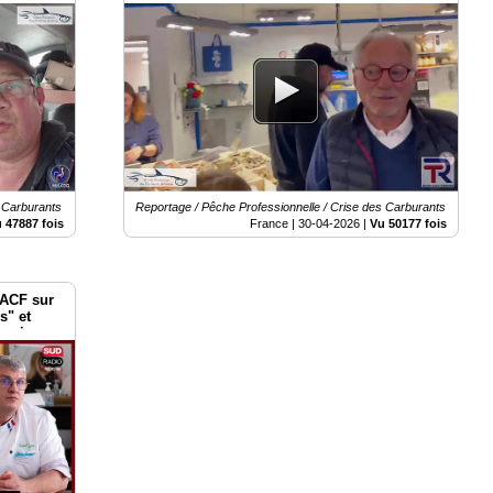
Place Vauban
s Carburants
Reportage / Pêche Professionnelle / Crise des Carburants
 47887 fois
France |
30-04-2026
|
Vu 50177 fois
CACF sur
s" et
 mai