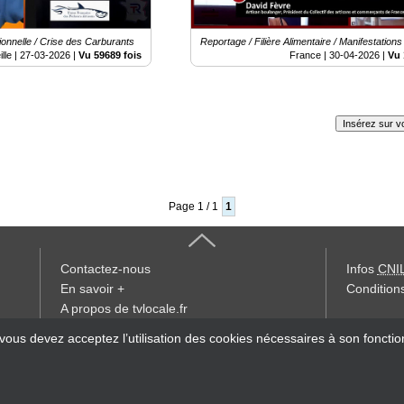
onnelle / Crise des Carburants
Reportage / Filière Alimentaire / Manifestations
lle |
27-03-2026
|
Vu 59689 fois
France |
30-04-2026
|
Vu 
Insérez sur vo
Page 1 / 1
1
Contactez-nous
Infos
CNI
En savoir +
Conditions
A propos de tvlocale.fr
« accès éd
 vous devez acceptez l’utilisation des cookies nécessaires à son foncti
Devenir délégué
S'abonner à la Lettre d'information