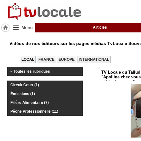
Menu
Articles
J'adhère
à
Vidéos de nos éditeurs sur les pages médias TvLocale Souv
Hulcoq
ACCUEIL
LOCAL
FRANCE
EUROPE
INTERNATIONAL
PACA
« Toutes les rubriques
TV Locale du Tallud 
"Apolline chez vous"
TvLocale
pétrir chez vous"
France
Circuit Court (1)
Émissions (1)
Accueil
Filière Alimentaire (7)
RUBRIQUES
Pêche Professionnelle (11)
Agenda
Gazette