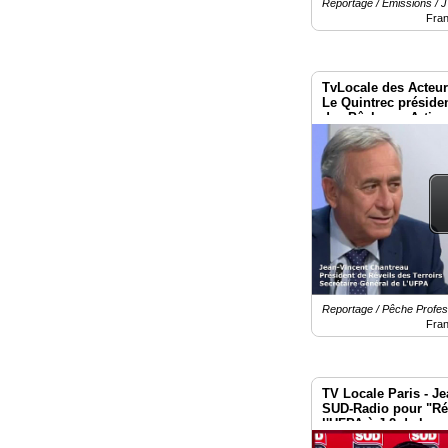
Reportage / Émissions / J'
Fra
Vidéos
Médias
du
TvLocale des Acteur
groupe
Le Quintrec préside
des Pêcheurs Artisa
Paris le 2 mai 2026
Blogs
Prémium
Inscription
annuaire
pro
Accès
éditeur
Reportage / Pêche Profess
Fra
TV Locale Paris - J
SUD-Radio pour "Rév
l'UFPA à J-2 de la m
Place Vauban - Pari