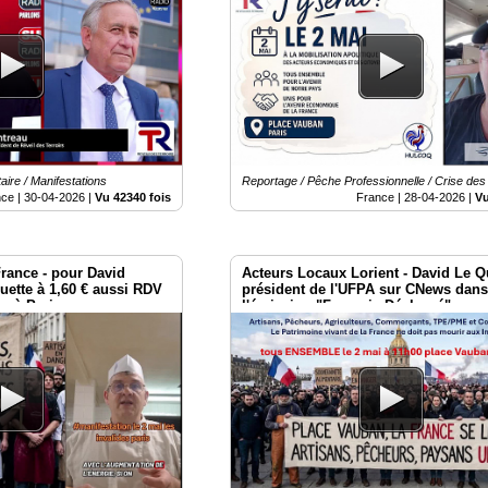
aire / Manifestations
Reportage / Pêche Professionnelle / Crise de
nce |
30-04-2026
|
Vu 42340 fois
France |
28-04-2026
|
Vu
rance - pour David
Acteurs Locaux Lorient - David Le Q
ette à 1,60 € aussi RDV
président de l'UFPA sur CNews dan
es à Paris
l'émission "Français Déclassé"