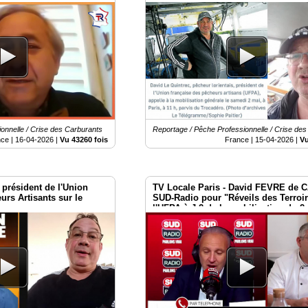
ique Locaux du 2 mai à
Trocadéro Paris
onnelle / Crise des Carburants
Reportage / Pêche Professionnelle / Crise de
nce |
16-04-2026
|
Vu 43260 fois
France |
15-04-2026
|
Vu
président de l'Union
TV Locale Paris - David FEVRE de 
urs Artisants sur le
SUD-Radio pour "Réveils des Terroir
l'UFPA à J-2 de la mobilisation du 2
Place Vauban - Paris