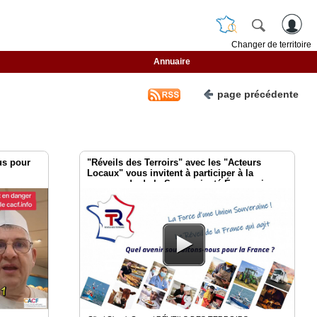
Changer de territoire
Annuaire
page précédente
us pour
"Réveils des Terroirs" avec les "Acteurs
Locaux" vous invitent à participer à la
sauvegarde de la Souveraineté Économique
et Alimentaire de votre Territoire