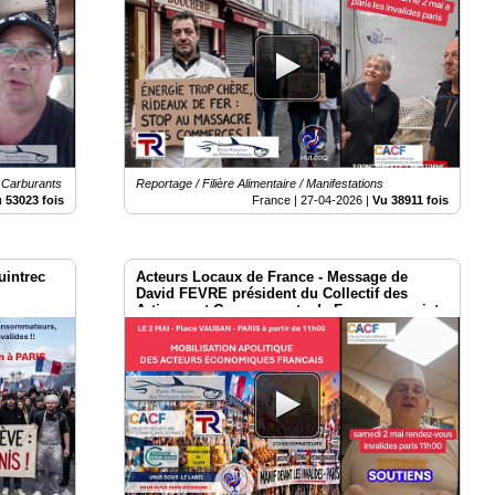
s Carburants
Reportage / Filière Alimentaire / Manifestations
 53023 fois
France |
27-04-2026
|
Vu 38911 fois
uintrec
Acteurs Locaux de France - Message de
s
David FEVRE président du Collectif des
Artisans et Commerçants de France au sujet
du 2 mai à Paris