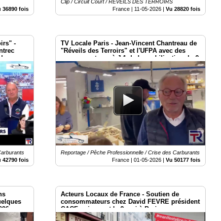
Clip / Circuit Court / RÉVEILS DES TERROIRS
 36890 fois
France |
11-05-2026
|
Vu 28820 fois
irs" -
TV Locale Paris - Jean-Vincent Chantreau de
ntrec
"Réveils des Terroirs" et l'UFPA avec des
 des
consommateurs à J-1 de la mobilisation du 2
mai Place Vauban - Paris
Carburants
Reportage / Pêche Professionnelle / Crise des Carburants
 42790 fois
France |
01-05-2026
|
Vu 50177 fois
ns
Acteurs Locaux de France - Soutien de
uelques
consommateurs chez David FEVRE président
2026 aux
CACF qui seront le 2 mai à Paris