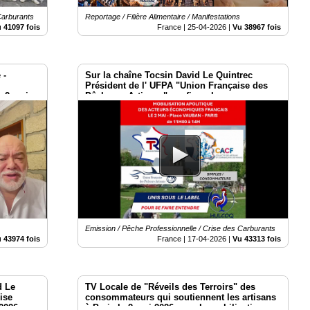
Carburants
Reportage / Filière Alimentaire / Manifestations
 41097 fois
France |
25-04-2026
|
Vu 38967 fois
 -
Sur la chaîne Tocsin David Le Quintrec
Président de l' UFPA "Union Française des
 2 mai
Pêcheurs Artisans" confirme le
Rassemblement du 2 mai à Paris
Emission / Pêche Professionnelle / Crise des Carburants
 43974 fois
France |
17-04-2026
|
Vu 43313 fois
d Le
TV Locale de "Réveils des Terroirs" des
lise
consommateurs qui soutiennent les artisans
 2026 au
à Paris le 2 mai 2026 pour la mobilisation