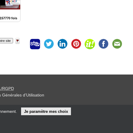
157770 fois
tre site
L/RGPD
 Générales d'Utilisation
iteur »
onnement.
Je paramètre mes choix