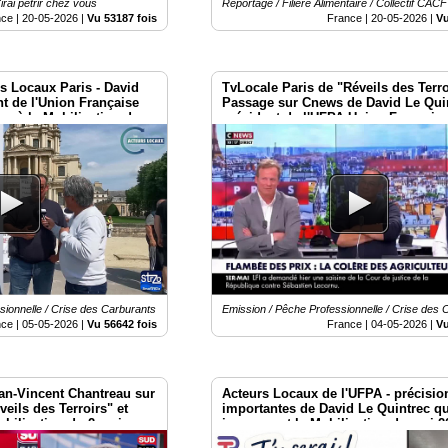
irai pétrir chez vous
Reportage / Filière Alimentaire / Collectif CACF
nce |
20-05-2026
|
Vu 53187 fois
France |
20-05-2026
|
Vu
s Locaux Paris - David
TvLocale Paris de "Réveils des Terro
nt de l'Union Française
Passage sur Cnews de David Le Qui
ns à la Mobilisation de
président de l'UFPA Union Français
Pêcheurs Artisans
ionnelle / Crise des Carburants
Emission / Pêche Professionnelle / Crise des 
nce |
05-05-2026
|
Vu 56642 fois
France |
04-05-2026
|
Vu
ean-Vincent Chantreau sur
Acteurs Locaux de l'UFPA - précisio
eils des Terroirs" et
importantes de David Le Quintrec q
obilisation du 2 mai
jours avant la Mobilisation du mai 
s
Invalides Paris