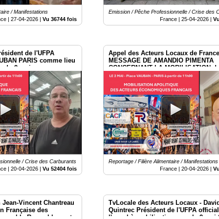
aire / Manifestations
Emission / Pêche Professionnelle / Crise des 
nce |
27-04-2026
|
Vu 36744 fois
France |
25-04-2026
|
Vu
résident de l'UFPA
Appel des Acteurs Locaux de France
UBAN PARIS comme lieu
MESSAGE DE AMANDIO PIMENTA
n du 2 mai
CONCERNANT LA MOBILISATION du
2026 à Paris.
ionnelle / Crise des Carburants
Reportage / Filière Alimentaire / Manifestations
nce |
20-04-2026
|
Vu 52404 fois
France |
20-04-2026
|
Vu
n Jean-Vincent Chantreau
TvLocale des Acteurs Locaux - Davi
n Française des
Quintrec Président de l'UFPA officia
 rappel le Rasemblement
l'appel à mobilisation pour le 2 mai