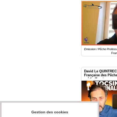
des Acteurs économ
Paris
Emission / Pêche Professi
Fra
David Le QUINTREC 
Française des Pêche
média Tocsin
Gestion des cookies