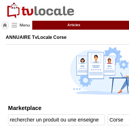
Menu
Articles
J'adhère
ANNUAIRE TvLocale Corse
à
Hulcoq
ACCUEIL
Corse
TvLocale
France
Accueil
RUBRIQUES
Marketplace
Agenda
Gazette