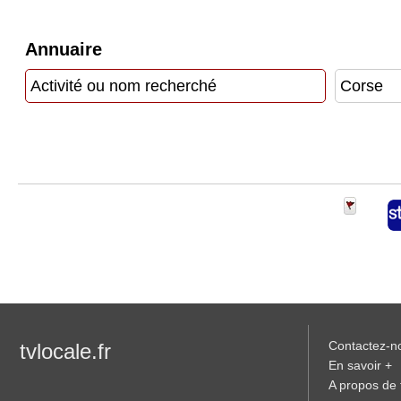
Vidéos
Annuaire
Médias
du
groupe
Blogs
Prémium
Inscription
annuaire
pro
Accès
éditeur
Contactez-n
tvlocale.fr
En savoir +
A propos de t