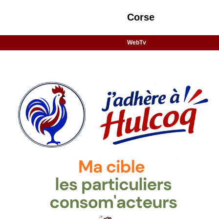
Corse
WebTv