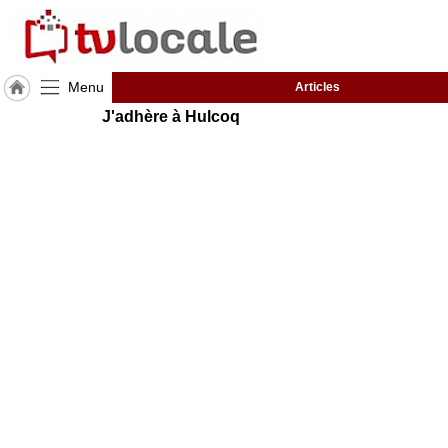
Menu
Articles
J'adhère à Hulcoq
J'adhère
à
Hulcoq
ACCUEIL
Corse
TvLocale
France
Accueil
RUBRIQUES
Agenda
Gazette