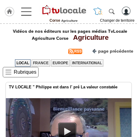
Corse
Changer de territoire
Agriculture
J'adhère
Vidéos de nos éditeurs sur les pages médias TvLocale
à
Agriculture
Hulcoq
Agriculture Corse
ACCUEIL
page précédente
Corse
LOCAL
FRANCE
EUROPE
INTERNATIONAL
TvLocale
Rubriques
France
Accueil
TV LOCALE " Philippe est dans l' pré La valeur constatée
RUBRIQUES
Agenda
Gazette
Vidéos