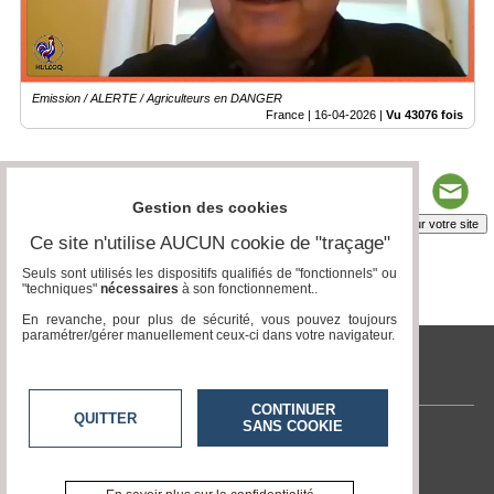
Emission / ALERTE / Agriculteurs en DANGER
France |
16-04-2026
|
Vu 43076 fois
Gestion des cookies
Insérez sur votre site
Ce site n'utilise AUCUN cookie de "traçage"
Seuls sont utilisés les dispositifs qualifiés de "fonctionnels" ou
"techniques"
nécessaires
à son fonctionnement..
Page 1 / 6
1
2
3
4
5
6
En revanche, pour plus de sécurité, vous pouvez toujours
paramétrer/gérer manuellement ceux-ci dans votre navigateur.
tvlocale.fr
CONTINUER
QUITTER
SANS COOKIE
Contactez-nous
En savoir +
A propos de tvlocale.fr