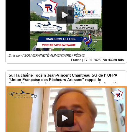
Emission / SOUVERAINETÉ ALIMENTAIRE / PÊCHE
France |
17-04-2026
|
Vu 43080 fois
Sur la chaîne Tocsin Jean-Vincent Chantreau SG de l' UFPA
"Union Française des Pêcheurs Artisans" rappel le
Rasemblement des Acteurs économique Locaux du 2 mai à
Paris