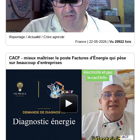
Médias
du
groupe
Blogs
Reportage / Actualité / Crise agricole
Prémium
France |
22-05-2026
|
Vu 29922 fois
Inscription
annuaire
CACF - mieux maîtriser le poste Factures d'Énergie qui pèse
pro
sur beaucoup d'entreprises
Accès
éditeur