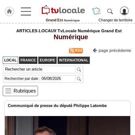
Grand Est
Changer de territoire
Numérique
J'adhère
ARTICLES
LOCAUX
TvLocale Numérique Grand Est
à
Numérique
Hulcoq
ACCUEIL
page précédente
Grand
Est
LOCAL
FRANCE
EUROPE
INTERNATIONAL
TvLocale
France
Rechercher par date :
Accueil
Rubriques
RUBRIQUES
Communiqué de presse du député Philippe Latombe
Agenda
Gazette