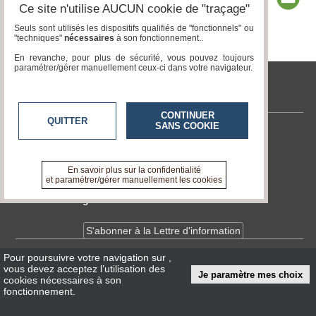
Ce site n'utilise AUCUN cookie de "traçage"
Seuls sont utilisés les dispositifs qualifiés de "fonctionnels" ou
"techniques"
nécessaires
à son fonctionnement..
Page 1 / 8
1
2
3
4
5
6
7
8
En revanche, pour plus de sécurité, vous pouvez toujours
paramétrer/gérer manuellement ceux-ci dans votre navigateur.
tvlocale.fr
CONTINUER
QUITTER
SANS COOKIE
Contactez-nous
En savoir +
A propos de tvlocale.fr
En savoir plus sur la confidentialité
et paramétrer/gérer manuellement les cookies
Devenir délégué
S'abonner à la Lettre d'information
Pour poursuivre votre navigation sur
,
Infos
CNIL/RGPD
vous devez acceptez l’utilisation des
Je paramètre mes choix
Conditions Générales d'Utilisation
cookies nécessaires à son
fonctionnement.
« accès éditeur »