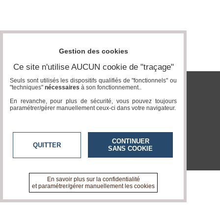
Gazette
Vidéos
Médias
du
Gestion des cookies
groupe
Ce site n'utilise AUCUN cookie de "traçage"
Blogs
Prémium
Seuls sont utilisés les dispositifs qualifiés de "fonctionnels" ou
"techniques"
nécessaires
à son fonctionnement..
tvlocale.fr
Inscription
En revanche, pour plus de sécurité, vous pouvez toujours
annuaire
paramétrer/gérer manuellement ceux-ci dans votre navigateur.
pro
Accès
éditeur
CONTINUER
QUITTER
SANS COOKIE
En savoir plus sur la confidentialité
et paramétrer/gérer manuellement les cookies