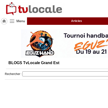
Menu
Articles
J'adhère
à
Hulcoq
ACCUEIL
Grand
Est
BLOGS TvLocale Grand Est
TvLocale
France
Rechercher :
Accueil
RUBRIQUES
Agenda