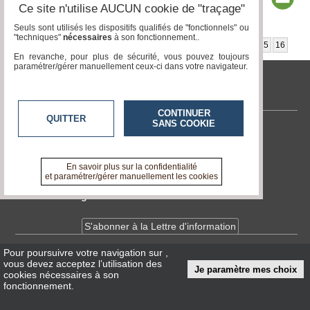
Ce site n'utilise AUCUN cookie de "traçage"
Seuls sont utilisés les dispositifs qualifiés de "fonctionnels" ou
"techniques"
nécessaires
à son fonctionnement..
Page 1 / 17
1
2
3
4
5
6
7
8
9
10
11
12
13
14
15
16
En revanche, pour plus de sécurité, vous pouvez toujours
paramétrer/gérer manuellement ceux-ci dans votre navigateur.
tvlocale.fr
CONTINUER
QUITTER
SANS COOKIE
Contactez-nous
En savoir +
A propos de tvlocale.fr
En savoir plus sur la confidentialité
et paramétrer/gérer manuellement les cookies
Devenir délégué
S'abonner à la Lettre d'information
Pour poursuivre votre navigation sur
,
Infos
CNIL/RGPD
vous devez acceptez l’utilisation des
Je paramètre mes choix
Conditions Générales d'Utilisation
cookies nécessaires à son
fonctionnement.
« accès éditeur »