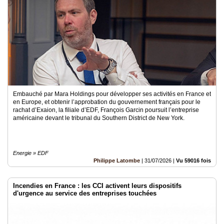
Vidéos
Médias
du
groupe
Blogs
Prémium
Inscription
annuaire
Embauché par Mara Holdings pour développer ses activités en France et
pro
en Europe, et obtenir l’approbation du gouvernement français pour le
rachat d’Exaion, la filiale d’EDF, François Garcin poursuit l’entreprise
américaine devant le tribunal du Southern District de New York.
Accès
éditeur
Energie » EDF
Philippe Latombe
|
31/07/2026
|
Vu 59016 fois
Incendies en France : les CCI activent leurs dispositifs
d'urgence au service des entreprises touchées