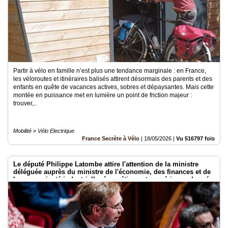
Partir à vélo en famille n’est plus une tendance marginale : en France,
les véloroutes et itinéraires balisés attirent désormais des parents et des
enfants en quête de vacances actives, sobres et dépaysantes. Mais cette
montée en puissance met en lumière un point de friction majeur :
trouver,..
Mobilité » Vélo Electrique
France Secrète à Vélo
|
18/05/2026
|
Vu 516797 fois
Le député Philippe Latombe attire l'attention de la ministre
déléguée auprès du ministre de l'économie, des finances et de
la souveraineté industrielle, énergétique et numérique, chargée
de l'intelligence artificielle et du numérique