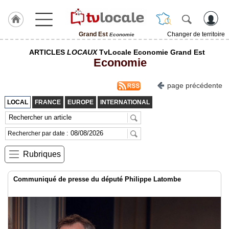
Grand Est
Changer de territoire
Economie
J'adhère
ARTICLES
LOCAUX
TvLocale Economie Grand Est
à
Economie
Hulcoq
ACCUEIL
page précédente
Grand
Est
LOCAL
FRANCE
EUROPE
INTERNATIONAL
TvLocale
France
Rechercher par date :
Accueil
Rubriques
RUBRIQUES
Communiqué de presse du député Philippe Latombe
Agenda
Gazette