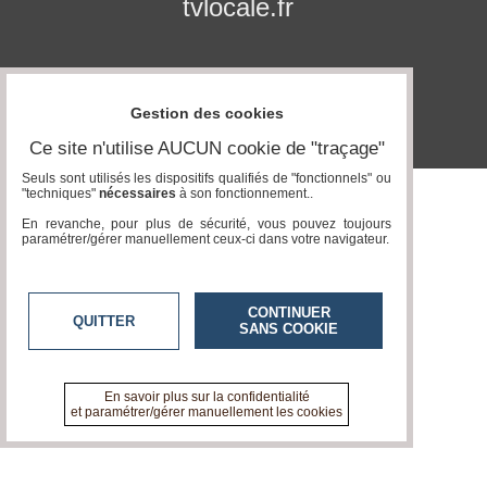
tvlocale.fr
Vidéos
Médias
du
groupe
Gestion des cookies
Blogs
Ce site n'utilise AUCUN cookie de "traçage"
Prémium
Seuls sont utilisés les dispositifs qualifiés de "fonctionnels" ou
"techniques"
nécessaires
à son fonctionnement..
Inscription
annuaire
En revanche, pour plus de sécurité, vous pouvez toujours
pro
paramétrer/gérer manuellement ceux-ci dans votre navigateur.
Accès
éditeur
CONTINUER
QUITTER
SANS COOKIE
En savoir plus sur la confidentialité
et paramétrer/gérer manuellement les cookies