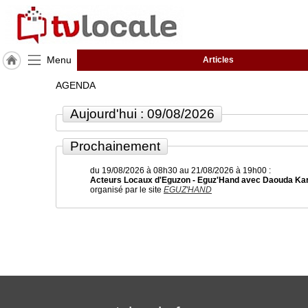
Menu
Articles
J'adhère
AGENDA
à
Hulcoq
Aujourd'hui : 09/08/2026
ACCUEIL
TvLocale
Prochainement
du 19/08/2026 à 08h30 au 21/08/2026 à 19h00 :
TvLocale
Acteurs Locaux d'Eguzon - Eguz'Hand avec Daouda Kar
France
organisé par le site
EGUZ'HAND
Accueil
RUBRIQUES
Agenda
Gazette