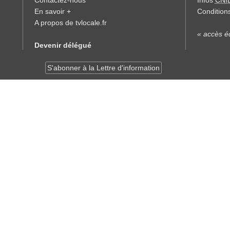
Contactez-nous
Infos
CNI
En savoir +
Conditions
A propos de tvlocale.fr
« accès éd
Devenir délégué
S'abonner à la Lettre d'information