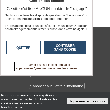
Gestion des cookies
Ce site n'utilise AUCUN cookie de "traçage"
Médias
du
Seuls sont utilisés les dispositifs qualifiés de "fonctionnels" ou
groupe
"techniques"
nécessaires
à son fonctionnement..
En revanche, pour plus de sécurité, vous pouvez toujours
Blogs
paramétrer/gérer manuellement ceux-ci dans votre navigateur.
Prémium
tvlocale.fr
Inscription
annuaire
pro
CONTINUER
QUITTER
SANS COOKIE
Contactez-nous
Accès
éditeur
En savoir +
A propos de tvlocale.fr
En savoir plus sur la confidentialité
et paramétrer/gérer manuellement les cookies
Devenir délégué
S'abonner à la Lettre d'information
Pour poursuivre votre navigation sur
,
Infos
CNIL/RGPD
vous devez acceptez l’utilisation des
Je paramètre mes choix
Conditions Générales d'Utilisation
cookies nécessaires à son
fonctionnement.