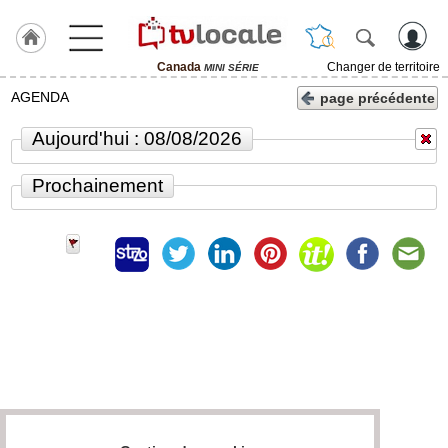
Canada
Changer de territoire
MINI SÉRIE
J'adhère
AGENDA
page précédente
à
Hulcoq
Aujourd'hui : 08/08/2026
ACCUEIL
Canada
Prochainement
TvLocale
France
Accueil
RUBRIQUES
Agenda
Gazette
Vidéos