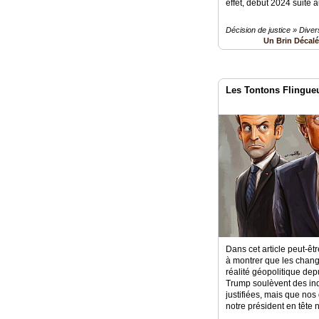
effet, début 2024 suite a
Décision de justice » Diver
Un Brin Décal
Les Tontons Flingueu
Dans cet article peut-êt
à montrer que les chan
réalité géopolitique dep
Trump soulèvent des inqu
justifiées, mais que nos
notre président en tête 