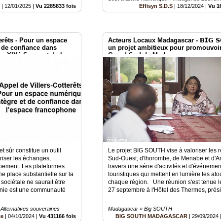
S
|
12/01/2025
|
Vu 2285833 fois
Effisyn S.D.S
|
18/12/2024
|
Vu 1
erêts - Pour un espace
Acteurs Locaux Madagascar - 𝗕𝗜𝗚 𝗦
 de confiance dans
un projet ambitieux pour promouvoir
e - XIXè Sommet de la
Grand Sud de Madagascar
et sûr constitue un outil
Le projet BIG SOUTH vise à valoriser les 
riser les échanges,
Sud-Ouest, d'Ihorombe, de Menabe et d'A
ppement. Les plateformes
travers une série d'activités et d'événemen
 place substantielle sur la
touristiques qui mettent en lumière les ato
é sociétale ne saurait être
chaque région. Une réunion s'est tenue l
onie est une communauté
27 septembre à l'Hôtel des Thermes, prési
Alternatives souveraines
Madagascar » Big SOUTH
ce
|
04/10/2024
|
Vu 431166 fois
BIG SOUTH MADAGASCAR
|
29/09/2024