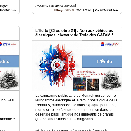
omique
Réseaux Sociaux » Actualité
350652 fois
Effisyn S.D.S
|
25/01/2025
|
Vu 2624770 fois
L'Edito [23 octobre 24] : Non aux véhicules
électriques, chevaux de Troie des GAFAM !
La campagne publicitaire de Renault qui concerne
Un nouveau
leur gamme électrique et le retour nostalgique de la
e
Renaul 5, m'indispose. Je vous explique pourquoi,
s
même si hélas c'est probablement un cri dans le
désert de plus! Tant que nos dirigeants de grands
conomie et
groupes industriels et nos dirigeants..
ique
Intelligence Economique » Souveraineté Industrielle