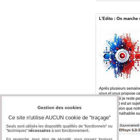
L'Edito : On marche s
Après plusieurs semaine
vous et vous propose ce
désabusé. Si je reste p
(numérique) est un sujet
Gestion des cookies
j'ai l'impression que not
funambule malhabile sur 
Ce site n'utilise AUCUN cookie de "traçage"
Numérique » Souveraineté
Seuls sont utilisés les dispositifs qualifiés de "fonctionnels" ou
Effisyn S.D.
"techniques"
nécessaires
à son fonctionnement..
En revanche, pour plus de sécurité, vous pouvez toujours