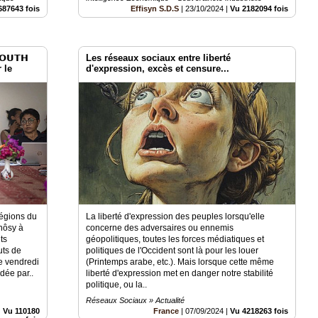
687643 fois
Effisyn S.D.S
|
23/10/2024
|
Vu 2182094 fois
𝗨𝗧𝗛
Les réseaux sociaux entre liberté
 le
d'expression, excès et censure...
régions du
La liberté d'expression des peuples lorsqu'elle
nôsy à
concerne des adversaires ou ennemis
ts
géopolitiques, toutes les forces médiatiques et
uts de
politiques de l'Occident sont là pour les louer
e vendredi
(Printemps arabe, etc.). Mais lorsque cette même
dée par..
liberté d'expression met en danger notre stabilité
politique, ou la..
Réseaux Sociaux » Actualité
|
Vu 110180
France
|
07/09/2024
|
Vu 4218263 fois