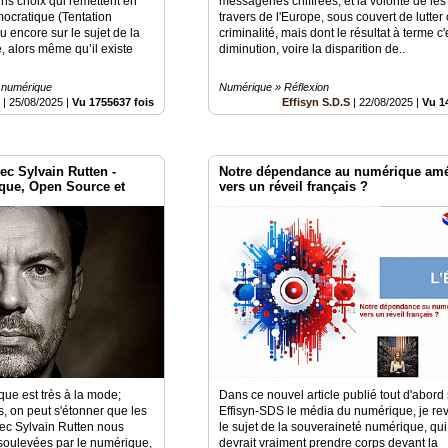
ains choix qui remettent en
messageries chiffrées, et la volonté de le
ocratique (Tentation
travers de l'Europe, sous couvert de lutter 
u encore sur le sujet de la
criminalité, mais dont le résultat à terme c'
 alors même qu’il existe
diminution, voire la disparition de..
 numérique
Numérique » Réflexion
S
|
25/08/2025
|
Vu 1755637 fois
Effisyn S.D.S
|
22/08/2025
|
Vu 1
ec Sylvain Rutten -
Notre dépendance au numérique amé
que, Open Source et
vers un réveil français ?
ue est très à la mode;
Dans ce nouvel article publié tout d'abord
s, on peut s'étonner que les
Effisyn-SDS le média du numérique, je rev
vec Sylvain Rutten nous
le sujet de la souveraineté numérique, qui
soulevées par le numérique,
devrait vraiment prendre corps devant la