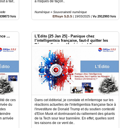
t à fait..
à risques de façon..
elle
Numérique » Souveraineté numérique
439873 fois
Effisyn S.D.S
|
19/03/2025
|
Vu 2912993 fois
ce ...
L'Edito [25 Jan 25] - Panique chez
l’intelligentsia française, faut-il quitter les
Réseaux Sociaux (Américains) ?
lité de ces
Dans cet éditorial, je constate et m'interroge sur les
rrivée du
réactions actuelles de l'intelligentsia française face à
 des
l'investiture de Donald Trump et du soutien contesté
teindre
d'Elon Musk et dorénavant du ralliement des géants
n arrivée
de la Tech sour leur bannière. En effet, quelles sont
les raisons de ce vent de..