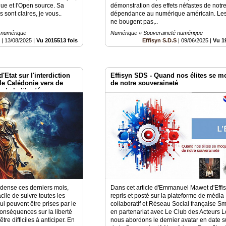
ue et l'Open source. Sa
démonstration des effets néfastes de notr
s sont claires, je vous..
dépendance au numérique américain. Le
ne bougent pas,..
 numérique
Numérique » Souveraineté numérique
S
|
13/08/2025
|
Vu 2015513 fois
Effisyn S.D.S
|
09/06/2025
|
Vu 1
'Etat sur l'interdiction
Effisyn SDS - Quand nos élites se m
le Calédonie vers de
de notre souveraineté
 de la liberté
t dense ces derniers mois,
Dans cet article d'Emmanuel Mawet d'Effi
acile de suivre toutes les
repris et posté sur la plateforme de média
i peuvent être prises par le
collaboratif et Réseau Social française Sm
conséquences sur la liberté
en partenariat avec Le Club des Acteurs 
tre difficiles à anticiper. En
nous abordons le dernier avatar en date su