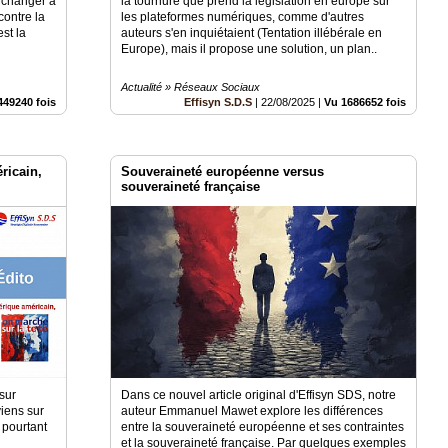
s changer à
la tournure que prend la législation en europe sur
contre la
les plateformes numériques, comme d'autres
est la
auteurs s'en inquiétaient (Tentation illébérale en
Europe), mais il propose une solution, un plan..
Actualité » Réseaux Sociaux
449240 fois
Effisyn S.D.S
|
22/08/2025
|
Vu 1686652 fois
ricain,
Souveraineté européenne versus
souveraineté française
 sur
Dans ce nouvel article original d'Effisyn SDS, notre
iens sur
auteur Emmanuel Mawet explore les différences
 pourtant
entre la souveraineté européenne et ses contraintes
et la souveraineté française. Par quelques exemples