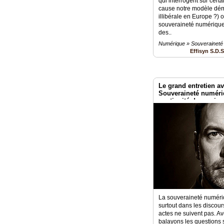
qui interrogent sur cert
cause notre modèle dém
illibérale en Europe ?) o
souveraineté numérique,
des..
Numérique » Souveraineté
Effisyn S.D.
Le grand entretien av
Souveraineté numéri
continuité de service
La souveraineté numériq
surtout dans les discour
actes ne suivent pas. A
balayons les questions 