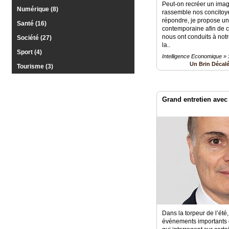
Peut‑on recréer un imagi
Numérique (8)
rassemble nos concitoye
Vidéos
répondre, je propose un r
Santé (16)
contemporaine afin de c
Médias
nous ont conduits à notr
Société (27)
du
la..
groupe
Sport (4)
Intelligence Economique » 
Un Brin Décal
Tourisme (3)
Blogs
Prémium
Inscription
Grand entretien avec
annuaire
pro
Accès
éditeur
Dans la torpeur de l’été
événements importants 