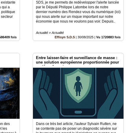
 existante
SDS, je me permets de redévelopper l'alerte lancée
s qui a
par le Député Philippe Latombe lors de notre
 politique
dernier numéro des Rendez-vous du numérique (ici)
 secteur
qui nous alerte sur un risque important sur notre
économie que nous ne voulons pas voir. Depuis..
Actualité » Actualité
586409 fois
Effisyn S.D.S
|
30/08/2025
|
Vu 1720883 fois
Entre laisser-faire et surveillance de masse :
une solution européenne proportionnée pour
protéger les mineurs.
ion des
Dans ce très bel article, l'auteur Sylvain Rutten, ne
t les
se contente pas de poser un diagnostic sévère sur