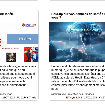
ur la tête !
Hold-up sur vos données de santé ! 
vous ?
s de silence, je reviens vers
En dehors du landerneau des sachants d
t édito quelque peu
numérique, je ne suis pas sur que la plup
ersuadé que la souveraineté
concitoyens aient compris les réactions au
 critique pour notre avenir,
#CNIL au sujet du Health Data Hub. La C
re pays marche tel le
valide pas en fais l'utilisation de Microsoft
son fil traversant un..
comme plateforme d'hébergement mais fo
nous..
 numérique
Numérique » Protection des Données
S
|
21/07/2024
|
Vu 1174947 fois
Effisyn S.D.S
|
27/02/2024
|
Vu 2