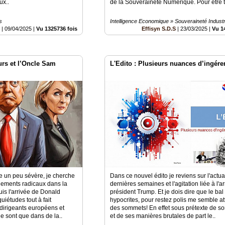
ux..
de la Souveraineté Numérique. Pour être tou
s
Intelligence Economique » Souveraineté Industri
é
|
09/04/2025
|
Vu 1325736 fois
Effisyn S.D.S
|
23/03/2025
|
Vu 1
rs et l’Oncle Sam
L'Edito : Plusieurs nuances d’ingéren
re un peu sévère, je cherche
Dans ce nouvel édito je reviens sur l'actua
gements radicaux dans la
dernières semaines et l'agitation liée à l'a
uis l'arrivée de Donald
président Trump. Et je dois dire que le bal
iétudes tout à fait
hypocrites, pour restez polis me semble at
 dirigeants européens et
des sommets! En effet sous prétexte de so
ne sont que dans de la..
et de ses manières brutales de part le..