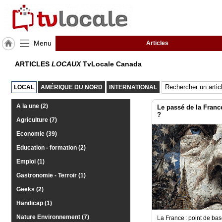
Menu
Articles
J'adhère
ARTICLES
LOCAUX
TvLocale Canada
à
Hulcoq
LOCAL
AMÉRIQUE DU NORD
INTERNATIONAL
ACCUEIL
Canada
A la une (2)
Le passé de la Franc
?
Agriculture (7)
TvLocale
France
Economie (39)
Education - formation (2)
Accueil
Emploi (1)
RUBRIQUES
Gastronomie - Terroir (1)
Geeks (2)
Agenda
Handicap (1)
Gazette
Nature Environnement (7)
La France : point de bas