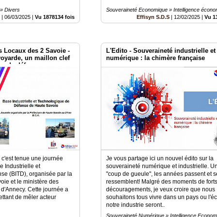
 » Divers
Souveraineté Economique » Intelligence écon
é
|
06/03/2025
|
Vu 1878134 fois
Effisyn S.D.S
|
12/02/2025
|
Vu 1
s Locaux des 2 Savoie -
L'Edito - Souveraineté industrielle et
voyarde, un maillon clef
numérique : la chimère française
ise de défense
c'est tenue une journée
Je vous partage ici un nouvel édito sur la
 Industrielle et
souveraineté numérique et industrielle. 
se (BITD), organisée par la
"coup de gueule", les années passent et s
oie et le ministère des
ressemblent! Malgré des moments de fort
'Annecy. Cette journée a
découragements, je veux croire que nous
ettant de mêler acteur
souhaitons tous vivre dans un pays ou l'é
notre industrie seront..
Souveraineté Numérique » Intelligence Econom