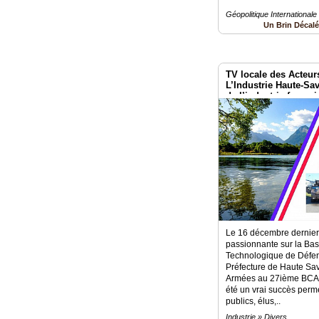
Géopolitique Internationale
Un Brin Décal
TV locale des Acteur
L’Industrie Haute-Sa
de l’industrie frança
Le 16 décembre dernier 
passionnante sur la Base
Technologique de Défen
Préfecture de Haute Sav
Armées au 27ième BCA d
été un vrai succès perm
publics, élus,..
Industrie » Divers