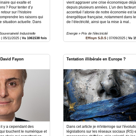
naire qui exalte et
vient aggraver une crise économique déjà
ns ? Pour tenter d’y
depuis plusieurs années. L’un des facteur
etour sur l’histoire
accentué l’atonie de notre économie est la
omprendre les raisons qui
énergétique française, notamment dans le
e situation actuelle. Dans
de l’électricité, ainsi que la mise à mal..
Souveraineté Industrielle
Energie » Prix de l'électricité
é
|
05/11/2025
|
Vu 1061538 fois
Effisyn S.D.S
|
07/09/2025
|
Vu 1
 David Fayon
Tentation illibérale en Europe ?
, il y a cependant des
Dans cet article je m'interroge sur l'évolut
qui touchent le numérique et
législations sur les réseaux sociaux (RS) e