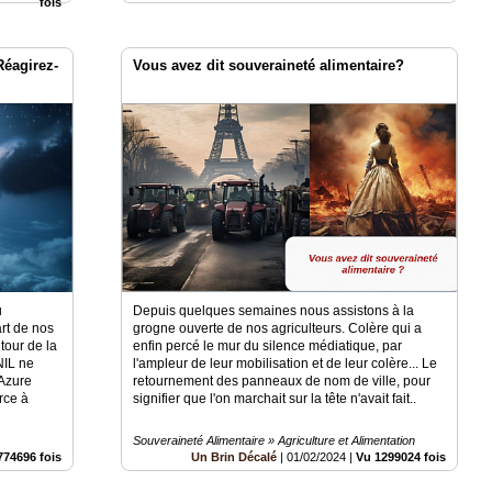
fois
Réagirez-
Vous avez dit souveraineté alimentaire?
u
Depuis quelques semaines nous assistons à la
art de nos
grogne ouverte de nos agriculteurs. Colère qui a
tour de la
enfin percé le mur du silence médiatique, par
NIL ne
l'ampleur de leur mobilisation et de leur colère... Le
 Azure
retournement des panneaux de nom de ville, pour
rce à
signifier que l'on marchait sur la tête n'avait fait..
Souveraineté Alimentaire » Agriculture et Alimentation
774696 fois
Un Brin Décalé
|
01/02/2024
|
Vu 1299024 fois