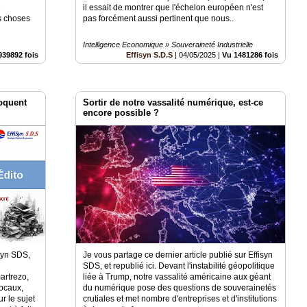
e
il essait de montrer que l'échelon européen n'est
s choses
pas forcément aussi pertinent que nous..
Intelligence Economique » Souveraineté Industrielle
939892 fois
Effisyn S.D.S
|
04/05/2025
|
Vu 1481286 fois
oquent
Sortir de notre vassalité numérique, est-ce
encore possible ?
syn SDS,
Je vous partage ce dernier article publié sur Effisyn
SDS, et republié ici. Devant l'instabilité géopolitique
artrezo,
liée à Trump, notre vassalité américaine aux géant
Locaux,
du numérique pose des questions de souverainetés
r le sujet
crutiales et met nombre d'entreprises et d'institutions