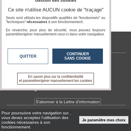
Gestion des cookies
Ce site n'utilise AUCUN cookie de "traçage"
Médias
du
Seuls sont utilisés les dispositifs qualifiés de "fonctionnels" ou
groupe
"techniques"
nécessaires
à son fonctionnement..
En revanche, pour plus de sécurité, vous pouvez toujours
Blogs
paramétrer/gérer manuellement ceux-ci dans votre navigateur.
Prémium
tvlocale.fr
Inscription
annuaire
CONTINUER
pro
QUITTER
SANS COOKIE
Contactez-nous
Accès
En savoir +
éditeur
A propos de tvlocale.fr
En savoir plus sur la confidentialité
et paramétrer/gérer manuellement les cookies
Devenir délégué
S'abonner à la Lettre d'information
Pour poursuivre votre navigation sur
,
Infos
CNIL/RGPD
vous devez acceptez l’utilisation des
Je paramètre mes choix
Conditions Générales d'Utilisation
cookies nécessaires à son
fonctionnement.