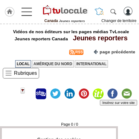
Canada
Changer de territoire
Jeunes reporters
J'adhère
Vidéos de nos éditeurs sur les pages médias TvLocale
à
Jeunes reporters
Hulcoq
Jeunes reporters Canada
ACCUEIL
page précédente
Canada
LOCAL
AMÉRIQUE DU NORD
INTERNATIONAL
TvLocale
Rubriques
France
Accueil
RUBRIQUES
Insérez sur votre site
Agenda
Page 0 / 0
Gazette
Vidéos