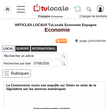
Espagne
Changer de territoire
Economie
J'adhère
ARTICLES
LOCAUX
TvLocale Economie Espagne
à
Economie
Hulcoq
ACCUEIL
page précédente
Espagne
LOCAL
EUROPE
INTERNATIONAL
TvLocale
France
Rechercher par date :
Accueil
Rubriques
RUBRIQUES
La Commission ouvre une enquête sur Shein en vertu de la
législation sur les services numériques
Agenda
Gazette
Vidéos