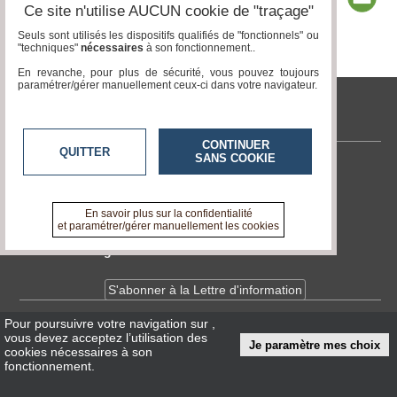
Ce site n'utilise AUCUN cookie de "traçage"
Seuls sont utilisés les dispositifs qualifiés de "fonctionnels" ou
"techniques"
nécessaires
à son fonctionnement..
Page 1 / 2
1
2
En revanche, pour plus de sécurité, vous pouvez toujours
paramétrer/gérer manuellement ceux-ci dans votre navigateur.
tvlocale.fr
CONTINUER
QUITTER
SANS COOKIE
Contactez-nous
En savoir +
A propos de tvlocale.fr
En savoir plus sur la confidentialité
et paramétrer/gérer manuellement les cookies
Devenir délégué
S'abonner à la Lettre d'information
Pour poursuivre votre navigation sur
,
Infos
CNIL/RGPD
vous devez acceptez l’utilisation des
Je paramètre mes choix
Conditions Générales d'Utilisation
cookies nécessaires à son
fonctionnement.
« accès éditeur »