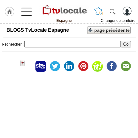
Espagne
Changer de territoire
J'adhère
BLOGS TvLocale Espagne
page précédente
à
Hulcoq
Rechercher :
ACCUEIL
Espagne
TvLocale
France
Accueil
RUBRIQUES
Agenda
Gazette
Vidéos