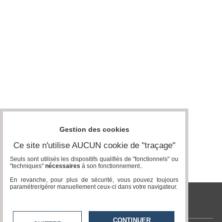
Médias
du
groupe
Blogs
Prémium
Inscription
annuaire
pro
Accès
éditeur
Gestion des cookies
Ce site n'utilise AUCUN cookie de "traçage"
Seuls sont utilisés les dispositifs qualifiés de "fonctionnels" ou
"techniques"
nécessaires
à son fonctionnement..
En revanche, pour plus de sécurité, vous pouvez toujours
paramétrer/gérer manuellement ceux-ci dans votre navigateur.
tvlocale.fr
CONTINUER