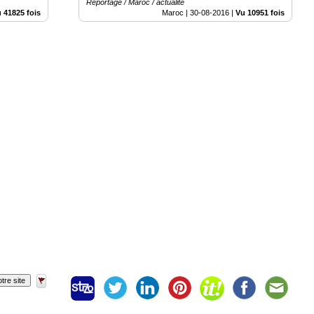
Reportage / Maroc / actualité
 41825 fois
Maroc |
30-08-2016
|
Vu 10951 fois
tre site