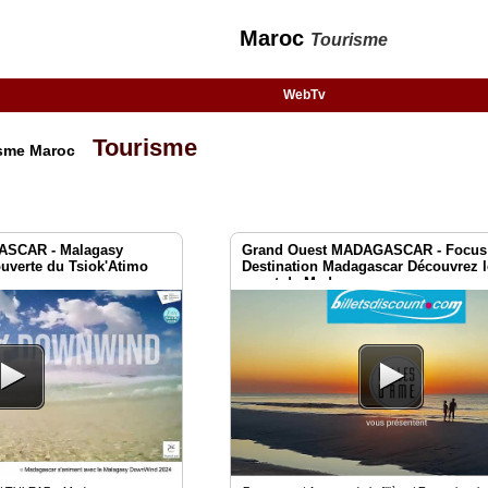
Maroc
Tourisme
WebTv
Tourisme
isme Maroc
SCAR - Malagasy
Grand Ouest MADAGASCAR - Focus 
uverte du Tsiok'Atimo
Destination Madagascar Découvrez 
ouest de Madagascar.