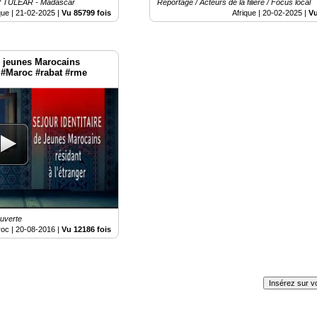
/ TULEAR - Madascar
Reportage / Acteurs de la filière / Focus local
que |
21-02-2025
|
Vu 85799 fois
Afrique |
20-02-2025
|
Vu
e jeunes Marocains
r #Maroc #rabat #rme
uverte
oc |
20-08-2016
|
Vu 12186 fois
Insérez sur vo