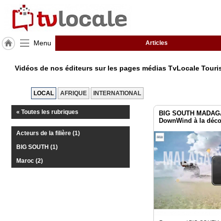
Menu
Articles
J'adhère
à
Vidéos de nos éditeurs sur les pages médias TvLocale Tour
Hulcoq
ACCUEIL
LOCAL
AFRIQUE
INTERNATIONAL
Maroc
« Toutes les rubriques
BIG SOUTH MADAGA
DownWind à la déco
TvLocale
France
Acteurs de la filière (1)
BIG SOUTH (1)
Accueil
Maroc (2)
RUBRIQUES
Agenda
Gazette