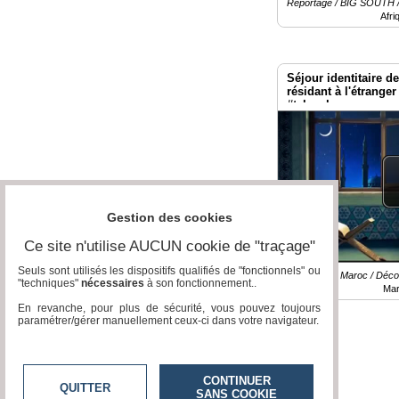
Reportage / BIG SOUTH 
Afri
Vidéos
Médias
du
Séjour identitaire d
groupe
résidant à l'étrange
#tvlocale
Blogs
Prémium
Inscription
annuaire
pro
Gestion des cookies
Accès
éditeur
Ce site n'utilise AUCUN cookie de "traçage"
Seuls sont utilisés les dispositifs qualifiés de "fonctionnels" ou
Reportage / Maroc / Déco
"techniques"
nécessaires
à son fonctionnement..
Mar
En revanche, pour plus de sécurité, vous pouvez toujours
paramétrer/gérer manuellement ceux-ci dans votre navigateur.
CONTINUER
QUITTER
SANS COOKIE