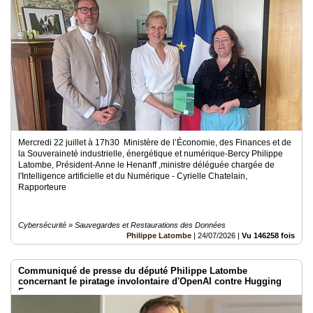
Vidéos
Médias
du
groupe
Blogs
Prémium
Inscription
annuaire
Mercredi 22 juillet à 17h30 Ministère de l’Économie, des Finances et de
pro
la Souveraineté industrielle, énergétique et numérique-Bercy Philippe
Latombe, Président-Anne le Henanff ,ministre déléguée chargée de
Accès
l'Intelligence artificielle et du Numérique - Cyrielle Chatelain,
éditeur
Rapporteure
Cybersécurité » Sauvegardes et Restaurations des Données
Philippe Latombe
|
24/07/2026
|
Vu 146258 fois
Communiqué de presse du député Philippe Latombe
concernant le piratage involontaire d'OpenAI contre Hugging
Face