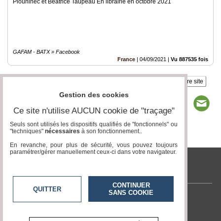
Plouhinec et Béatrice Taupeau En librairie en octobre 2021
GAFAM - BATX » Facebook
France
|
04/09/2021
|
Vu 887535 fois
Insérez sur votre site
Gestion des cookies
Ce site n'utilise AUCUN cookie de "traçage"
Seuls sont utilisés les dispositifs qualifiés de "fonctionnels" ou
"techniques"
nécessaires
à son fonctionnement..
Page 1 / 1
1
En revanche, pour plus de sécurité, vous pouvez toujours
paramétrer/gérer manuellement ceux-ci dans votre navigateur.
tvlocale.fr
CONTINUER
QUITTER
SANS COOKIE
Contactez-nous
En savoir +