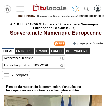
Bas-Rhin (67)
Changer de territoire
Souveraineté Numérique Européenne
J'adhère
ARTICLES
LOCAUX
TvLocale Souveraineté Numérique
à
Européenne Bas-Rhin (67)
Hulcoq
Souveraineté Numérique Européenne
ACCUEIL
Bas-
page précédente
Rhin
(67)
LOCAL
GRAND EST
FRANCE
EUROPE
INTERNATIONAL
TvLocale
France
Rechercher par date :
Accueil
Rubriques
RUBRIQUES
Remise du rapport de la commission d'enquête sur
les dépendances structurelles et les vulnérabilités
systémiques dans le secteur du numérique et les risques pour
Agenda
l’indépendance de la France
Gazette