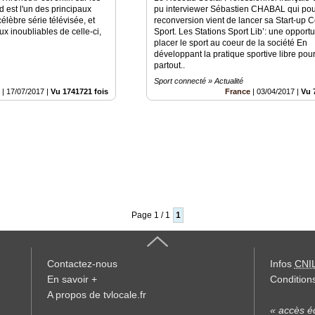
d est l'un des principaux
pu interviewer Sébastien CHABAL qui pou
élèbre série télévisée, et
reconversion vient de lancer sa Start-up 
ux inoubliables de celle-ci,
Sport. Les Stations Sport Lib’: une opportu
placer le sport au coeur de la société En
développant la pratique sportive libre pour
partout..
Sport connecté » Actualité
e
|
17/07/2017
|
Vu 1741721 fois
France
|
03/04/2017
|
Vu 
Page 1 / 1
1
Contactez-nous
Infos
CNI
En savoir +
Conditions
A propos de tvlocale.fr
« accès éd