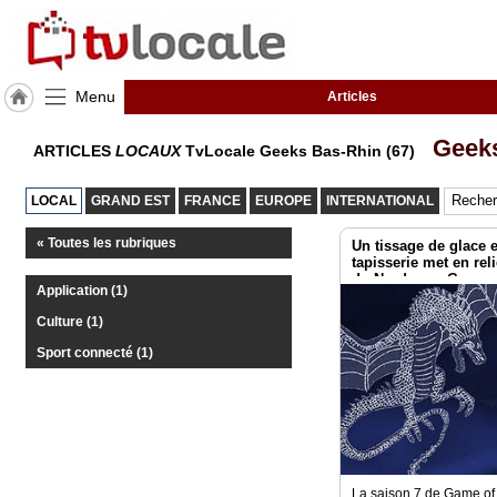
Menu
Articles
J'adhère
Geek
ARTICLES
LOCAUX
TvLocale Geeks Bas-Rhin (67)
à
Hulcoq
LOCAL
GRAND EST
FRANCE
EUROPE
INTERNATIONAL
ACCUEIL
Bas-
Rhin
« Toutes les rubriques
Un tissage de glace 
(67)
tapisserie met en reli
du Nord avec Game 
Application (1)
TvLocale
Culture (1)
France
Sport connecté (1)
Accueil
RUBRIQUES
Agenda
La saison 7 de Game of 