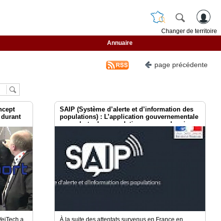
Changer de territoire
Annuaire
page précédente
ncept
SAIP (Système d’alerte et d’information des
 durant
populations) : L’application gouvernementale
pour alerter les populations en cas de crise
majeure
VeiTech a
À la suite des attentats survenus en France en