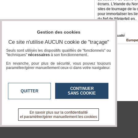
écrans. L'Irlande du Nor
Gazette
sites de tournage de la c
pour immortaliser les lie
Vidéos
du fief de Winterfell en..
Médias
Gestion des cookies
du
Culture » Actualité
groupe
Europ
Ce site n'utilise AUCUN cookie de "traçage"
Blogs
Seuls sont utilisés les dispositifs qualifiés de "fonctionnels" ou
Prémium
"techniques"
nécessaires
à son fonctionnement..
En revanche, pour plus de sécurité, vous pouvez toujours
Inscription
paramétrer/gérer manuellement ceux-ci dans votre navigateur.
annuaire
pro
Accès
CONTINUER
éditeur
QUITTER
SANS COOKIE
En savoir plus sur la confidentialité
tvlocale.fr
et paramétrer/gérer manuellement les cookies