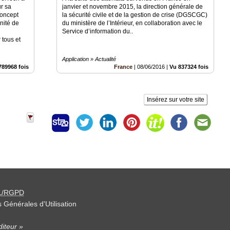
r sa
janvier et novembre 2015, la direction générale de
Concept
la sécurité civile et de la gestion de crise (DGSCGC)
nité de
du ministère de l’Intérieur, en collaboration avec le
Service d’information du..
 tous et
Application » Actualité
789968 fois
France
|
08/06/2016
|
Vu 837324 fois
Insérez sur votre site
L/RGPD
 Générales d'Utilisation
iteur »