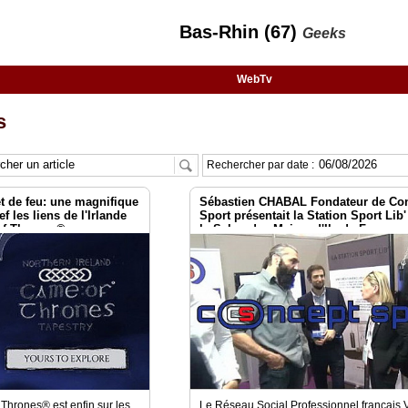
Bas-Rhin (67)
Geeks
WebTv
s
Rechercher par date :
et de feu: une magnifique
Sébastien CHABAL Fondateur de Co
ef les liens de l'Irlande
Sport présentait la Station Sport Lib'
of Thrones®
le Salon des Maires d'Ile de France
@sebchabal
Thrones® est enfin sur les
Le Réseau Social Professionnel français 