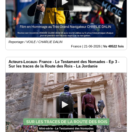
Vidéos
Médias
du
groupe
Blogs
Prémium
Reportage / VOILE / CHARLIE DALIN
France |
21-06-2026
|
Vu 48522 fois
Inscription
annuaire
pro
Acteurs-Locaux- France - Le Testament des Nomades - Ep 3 -
Sur les traces de la Route des Rois - La Jordanie
Accès
éditeur