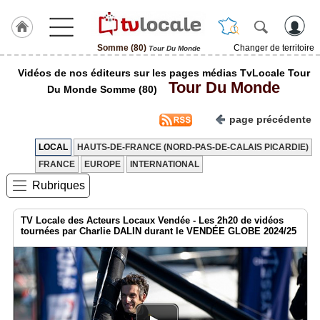
Somme (80)
Changer de territoire
Tour Du Monde
J'adhère
Vidéos de nos éditeurs sur les pages médias TvLocale Tour
à
Tour Du Monde
Hulcoq
Du Monde Somme (80)
ACCUEIL
page précédente
Somme
(80)
LOCAL
HAUTS-DE-FRANCE (NORD-PAS-DE-CALAIS PICARDIE)
FRANCE
EUROPE
INTERNATIONAL
TvLocale
France
Rubriques
Accueil
TV Locale des Acteurs Locaux Vendée - Les 2h20 de vidéos
tournées par Charlie DALIN durant le VENDÉE GLOBE 2024/25
RUBRIQUES
Agenda
Gazette