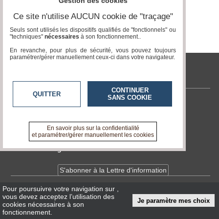
Gestion des cookies
Vidéos
Ce site n'utilise AUCUN cookie de "traçage"
Page 0 / 0
Médias
Seuls sont utilisés les dispositifs qualifiés de "fonctionnels" ou
du
"techniques"
nécessaires
à son fonctionnement..
groupe
En revanche, pour plus de sécurité, vous pouvez toujours
paramétrer/gérer manuellement ceux-ci dans votre navigateur.
Blogs
Prémium
tvlocale.fr
Inscription
CONTINUER
annuaire
QUITTER
SANS COOKIE
pro
Contactez-nous
En savoir +
Accès
éditeur
A propos de tvlocale.fr
En savoir plus sur la confidentialité
et paramétrer/gérer manuellement les cookies
Devenir délégué
S'abonner à la Lettre d'information
Pour poursuivre votre navigation sur
,
Infos
CNIL/RGPD
vous devez acceptez l’utilisation des
Je paramètre mes choix
Conditions Générales d'Utilisation
cookies nécessaires à son
fonctionnement.