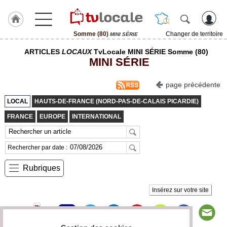
Somme (80)
Changer de territoire
MINI SÉRIE
J'adhère
ARTICLES
LOCAUX
TvLocale MINI SÉRIE Somme (80)
à
MINI SÉRIE
Hulcoq
ACCUEIL
page précédente
Somme
(80)
LOCAL
HAUTS-DE-FRANCE (NORD-PAS-DE-CALAIS PICARDIE)
FRANCE
EUROPE
INTERNATIONAL
TvLocale
France
Rechercher par date :
Accueil
Rubriques
RUBRIQUES
Insérez sur votre site
Agenda
Gazette