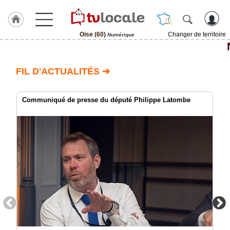
Oise (60)
Changer de territoire
Numérique
J'adhère
à
Hulcoq
FIL D'ACTUALITÉS ➔
ACCUEIL
Oise
(60)
Communiqué de presse du député Philippe Latombe
TvLocale
France
Accueil
RUBRIQUES
Agenda
Gazette