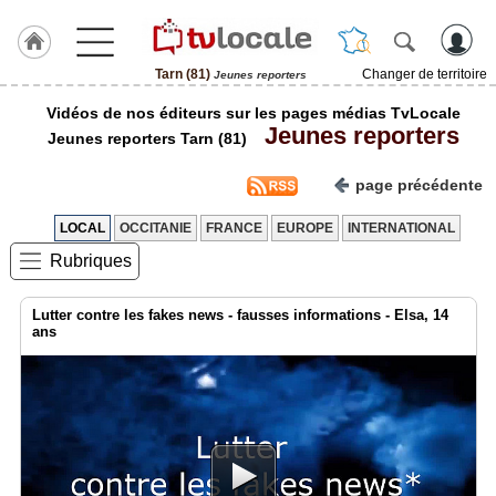
Tarn (81)
Changer de territoire
Jeunes reporters
J'adhère
Vidéos de nos éditeurs sur les pages médias TvLocale
à
Jeunes reporters
Hulcoq
Jeunes reporters Tarn (81)
ACCUEIL
page précédente
Tarn
(81)
LOCAL
OCCITANIE
FRANCE
EUROPE
INTERNATIONAL
Rubriques
TvLocale
France
Lutter contre les fakes news - fausses informations - Elsa, 14
Accueil
ans
RUBRIQUES
Agenda
Gazette