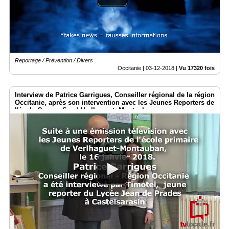
Vidéos
Médias
du
groupe
Reportage / Prévention / Divers
Blogs
Prémium
Occitanie |
03-12-2018
|
Vu 17320 fois
Inscription
Interview de Patrice Garrigues, Conseiller régional de la région
annuaire
pro
Occitanie, après son intervention avec les Jeunes Reporters de
l'école George Sand Verlhaguet- Montauban.
Accès
éditeur