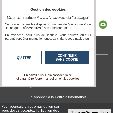
Gestion des cookies
Ce site n'utilise AUCUN cookie de "traçage"
Seuls sont utilisés les dispositifs qualifiés de "fonctionnels" ou
"techniques"
nécessaires
à son fonctionnement..
En revanche, pour plus de sécurité, vous pouvez toujours
paramétrer/gérer manuellement ceux-ci dans votre navigateur.
tvlocale.fr
CONTINUER
QUITTER
SANS COOKIE
Contactez-nous
En savoir +
A propos de tvlocale.fr
En savoir plus sur la confidentialité
et paramétrer/gérer manuellement les cookies
Devenir délégué
S'abonner à la Lettre d'information
Pour poursuivre votre navigation sur
,
Infos
CNIL/RGPD
vous devez acceptez l’utilisation des
Je paramètre mes choix