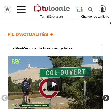
Tarn (81)
Changer de territoire
A la une
J'adhère
à
Hulcoq
FIL D'ACTUALITÉS ➔
ACCUEIL
Tarn
(81)
Le Mont-Ventoux : le Graal des cyclistes
TvLocale
France
Accueil
RUBRIQUES
Agenda
Gazette