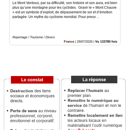
Le Mont Ventoux, par sa difficulté, son histoire et son aura, est bien
Vidéos
plus qu’une montagne pour les cyclistes. Gravir le « Mont Chauve
» est un symbole d’exploit, de dépassement de soi et d’émotion
Médias
partagée. Un mythe du cyclisme mondial. Pour preuv ...
du
groupe
Blogs
Reportage / Tourisme / Divers
Prémium
France
|
29/07/2026
|
Vu 133780 fois
Inscription
annuaire
pro
Accès
éditeur