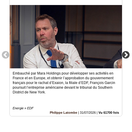
Vidéos
Médias
du
groupe
Blogs
Prémium
Inscription
annuaire
pro
Accès
Embauché par Mara Holdings pour développer ses activités en
éditeur
France et en Europe, et obtenir l’approbation du gouvernement
français pour le rachat d’Exaion, la filiale d’EDF, François Garcin
poursuit l’entreprise américaine devant le tribunal du Southern
District de New York.
Energie » EDF
Philippe Latombe
|
31/07/2026
|
Vu 61700 fois