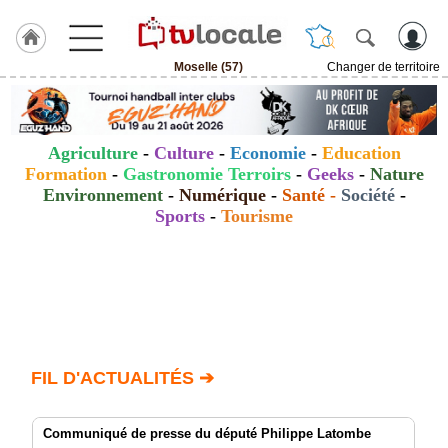
Moselle (57)
Changer de territoire
J'adhère
à
Hulcoq
Agriculture
-
Culture
-
Economie
-
Education
ACCUEIL
Formation
-
Gastronomie Terroirs
-
Geeks
-
Nature
Moselle
(57)
Environnement
-
Numérique
-
Santé
-
Société
-
Sports
-
Tourisme
TvLocale
France
Accueil
RUBRIQUES
FIL D'ACTUALITÉS ➔
Agenda
Gazette
Communiqué de presse du député Philippe Latombe