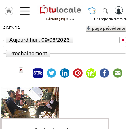
Hérault (34)
Changer de territoire
Santé
J'adhère
AGENDA
page précédente
à
Hulcoq
Aujourd'hui : 09/08/2026
ACCUEIL
Hérault
Prochainement
(34)
TvLocale
France
Accueil
RUBRIQUES
Agenda
Gazette