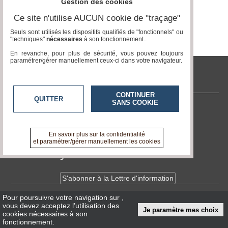
Gestion des cookies
Vidéos
Ce site n'utilise AUCUN cookie de "traçage"
Médias
Seuls sont utilisés les dispositifs qualifiés de "fonctionnels" ou
du
"techniques"
nécessaires
à son fonctionnement..
groupe
En revanche, pour plus de sécurité, vous pouvez toujours
paramétrer/gérer manuellement ceux-ci dans votre navigateur.
Blogs
Prémium
tvlocale.fr
Inscription
annuaire
CONTINUER
QUITTER
pro
SANS COOKIE
Contactez-nous
Accès
En savoir +
éditeur
A propos de tvlocale.fr
En savoir plus sur la confidentialité
et paramétrer/gérer manuellement les cookies
Devenir délégué
S'abonner à la Lettre d'information
Pour poursuivre votre navigation sur
,
Infos
CNIL/RGPD
vous devez acceptez l’utilisation des
Je paramètre mes choix
Conditions Générales d'Utilisation
cookies nécessaires à son
fonctionnement.