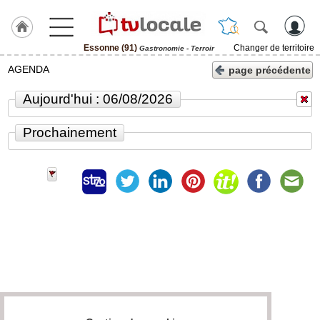
Essonne (91)
Changer de territoire
Gastronomie - Terroir
J'adhère
AGENDA
page précédente
à
Hulcoq
Aujourd'hui : 06/08/2026
ACCUEIL
Essonne
Prochainement
(91)
TvLocale
France
Accueil
RUBRIQUES
Agenda
Gazette