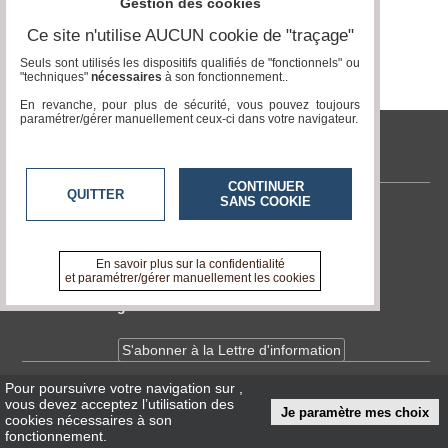
Gestion des cookies
Vidéos
Ce site n'utilise AUCUN cookie de "traçage"
Médias
Seuls sont utilisés les dispositifs qualifiés de "fonctionnels" ou
du
"techniques"
nécessaires
à son fonctionnement..
groupe
En revanche, pour plus de sécurité, vous pouvez toujours
paramétrer/gérer manuellement ceux-ci dans votre navigateur.
Blogs
Prémium
tvlocale.fr
Inscription
annuaire
CONTINUER
QUITTER
pro
SANS COOKIE
Contactez-nous
Accès
En savoir +
éditeur
A propos de tvlocale.fr
En savoir plus sur la confidentialité
et paramétrer/gérer manuellement les cookies
Devenir délégué
S'abonner à la Lettre d'information
Pour poursuivre votre navigation sur
,
Infos
CNIL/RGPD
vous devez acceptez l’utilisation des
Je paramètre mes choix
Conditions Générales d'Utilisation
cookies nécessaires à son
fonctionnement.