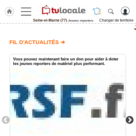
Seine-et-Marne (77)
Changer de territoire
Jeunes reporters
J'adhère
à
Hulcoq
FIL D'ACTUALITÉS ➔
ACCUEIL
Seine-
et-
Vous pouvez maintenant faire un don pour aider à doter
Marne
les jeunes reporters de matériel plus performant.
(77)
TvLocale
France
Accueil
RUBRIQUES
Agenda