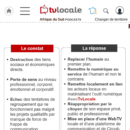
Afrique du Sud
Changer de territoire
PODCASTS
J'adhère
à
Hulcoq
ACCUEIL
Afrique
du
Sud
TvLocale
France
Accueil
RUBRIQUES
Agenda
Gazette