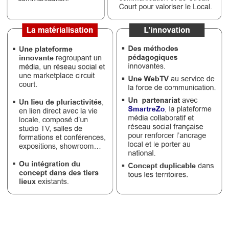
Vidéos
Médias
du
groupe
Blogs
Prémium
Inscription
annuaire
pro
Accès
éditeur