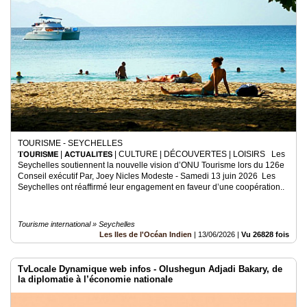
TOURISME - SEYCHELLES
𝐓𝗢𝗨𝗥𝗜𝗦𝗠𝗘 | 𝗔𝗖𝗧𝗨𝗔𝗟𝗜𝗧𝗘́𝗦 | CULTURE | DÉCOUVERTES | LOISIRS Les
Seychelles soutiennent la nouvelle vision d’ONU Tourisme lors du 126e
Conseil exécutif Par, Joey Nicles Modeste - Samedi 13 juin 2026 Les
Seychelles ont réaffirmé leur engagement en faveur d’une coopération..
Tourisme international » Seychelles
Les Iles de l'Océan Indien
|
13/06/2026
|
Vu 26828 fois
TvLocale Dynamique web infos - Olushegun Adjadi Bakary, de
la diplomatie à l’économie nationale