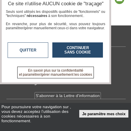
Ce site n'utilise AUCUN cookie de "traçage"
Seuls sont utilisés les dispositifs qualifiés de "fonctionnels" ou
"techniques"
nécessaires
à son fonctionnement..
Page 1 / 6
1
2
3
4
5
6
En revanche, pour plus de sécurité, vous pouvez toujours
paramétrer/gérer manuellement ceux-ci dans votre navigateur.
tvlocale.fr
CONTINUER
QUITTER
SANS COOKIE
Contactez-nous
En savoir +
A propos de tvlocale.fr
En savoir plus sur la confidentialité
et paramétrer/gérer manuellement les cookies
Devenir délégué
S'abonner à la Lettre d'information
Pour poursuivre votre navigation sur
,
Infos
CNIL/RGPD
vous devez acceptez l’utilisation des
Je paramètre mes choix
Conditions Générales d'Utilisation
cookies nécessaires à son
fonctionnement.
« accès éditeur »