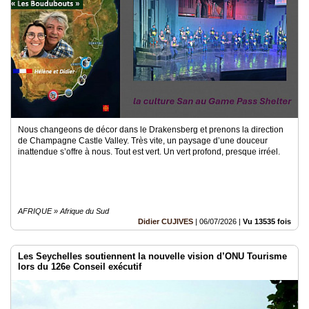
Médias
du
groupe
Blogs
Prémium
Inscription
annuaire
pro
Nous changeons de décor dans le Drakensberg et prenons la direction
de Champagne Castle Valley. Très vite, un paysage d’une douceur
inattendue s’offre à nous. Tout est vert. Un vert profond, presque irréel.
Accès
éditeur
AFRIQUE » Afrique du Sud
Didier CUJIVES
|
06/07/2026
|
Vu 13535 fois
Les Seychelles soutiennent la nouvelle vision d’ONU Tourisme
lors du 126e Conseil exécutif