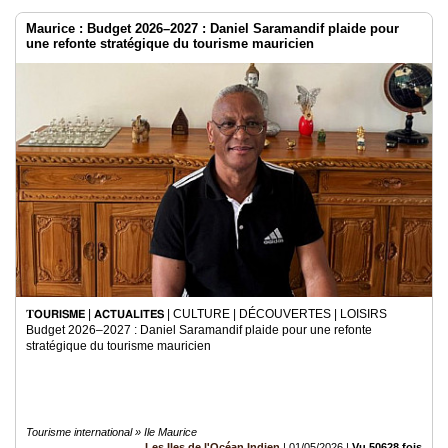
Maurice : Budget 2026–2027 : Daniel Saramandif plaide pour
une refonte stratégique du tourisme mauricien
𝐓𝗢𝗨𝗥𝗜𝗦𝗠𝗘 | 𝗔𝗖𝗧𝗨𝗔𝗟𝗜𝗧𝗘́𝗦 | CULTURE | DÉCOUVERTES | LOISIRS
Budget 2026–2027 : Daniel Saramandif plaide pour une refonte
stratégique du tourisme mauricien
Tourisme international » Ile Maurice
Les Iles de l'Océan Indien
|
01/05/2026
|
Vu 50628 fois