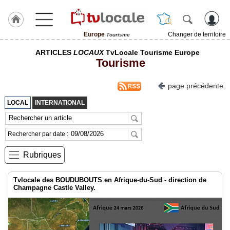
Europe
Changer de territoire
Tourisme
J'adhère
ARTICLES
LOCAUX
TvLocale Tourisme Europe
à
Tourisme
Hulcoq
ACCUEIL
page précédente
Europe
LOCAL
INTERNATIONAL
TvLocale
France
Rechercher par date :
Accueil
Rubriques
RUBRIQUES
Tvlocale des BOUDUBOUTS en Afrique-du-Sud - direction de
Champagne Castle Valley.
Agenda
Gazette
Vidéos